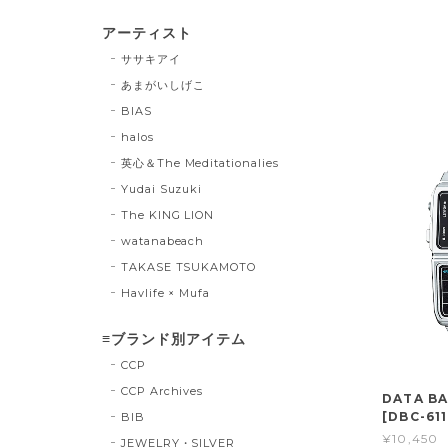
アーティスト
ササキアイ
あまがいしげこ
BIAS
halos
英心＆The Meditationalies
Yudai Suzuki
The KING LION
watanabeach
TAKASE TSUKAMOTO
Havlife × Mufa
≡ブランド別アイテム
CCP
CCP Archives
DATA BA
[DBC-611
BIB
¥10,450
JEWELRY・SILVER