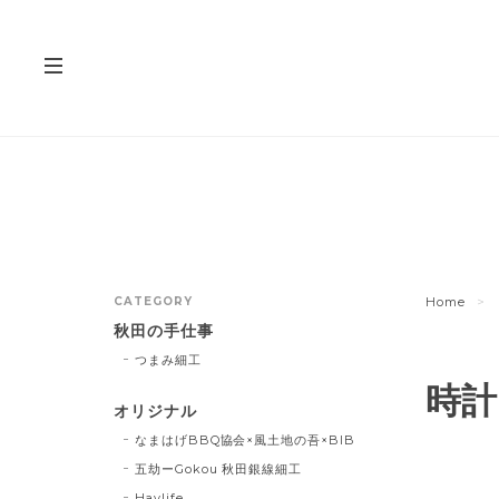
CATEGORY
Home
秋田の手仕事
つまみ細工
時計
オリジナル
なまはげBBQ協会×風土地の吾×BIB
五劫ーGokou 秋田銀線細工
Havlife