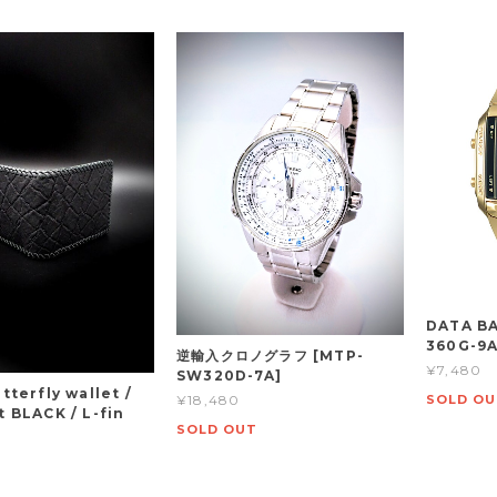
DATA BA
360G-9
逆輸入クロノグラフ [MTP-
¥7,480
SW320D-7A]
tterfly wallet /
SOLD OU
¥18,480
 BLACK / L-fin
SOLD OUT