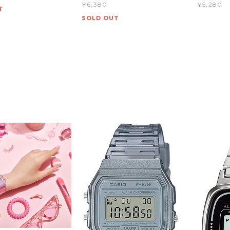
¥6,380
¥5,280
T
SOLD OUT