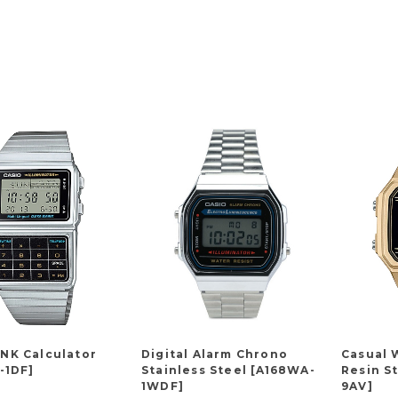
NK Calculator
Digital Alarm Chrono
Casual 
-1DF]
Stainless Steel [A168WA-
Resin S
1WDF]
9AV]