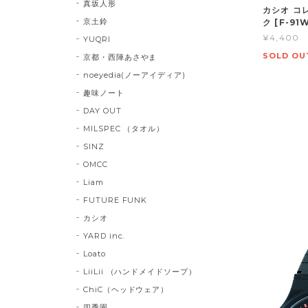
真坂人形
カシオ コ
京土鈴
ク [F-91
¥4,400
YUQRI
SOLD OU
京都・西陣あさやま
noeyedia(ノーアイディア)
趣味ノート
DAY OUT
MILSPEC （タオル）
SINZ
OMCC
Liam
FUTURE FUNK
カシオ
YARD inc.
Loato
LiiLii （ハンドメイドソープ）
ChiC（ヘッドウェア）
四季園