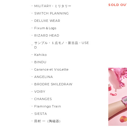
SOLD OU
MILITARY・ミリタリー
SWITCH PLANNING
DELUXE WEAR
Fixum＆Logs
RIZARD HEAD
サンプル・１点モノ・新古品・USE
D
Kahiko
BINDU
Garance et VioLette
ANGELINA
BRODRE SMILEDRAW
VOIRY
CHANGES
Flamingo Train
SIESTA
田村 一（陶磁器）