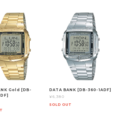
NK Gold [DB-
DATA BANK [DB-360-1ADF]
ADF]
¥6,380
SOLD OUT
T