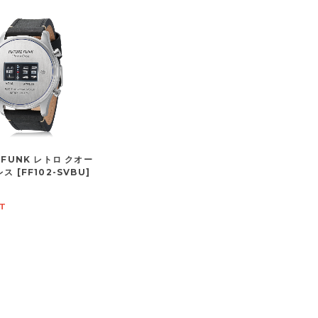
 FUNK レトロ クオー
ス [FF102-SVBU]
T