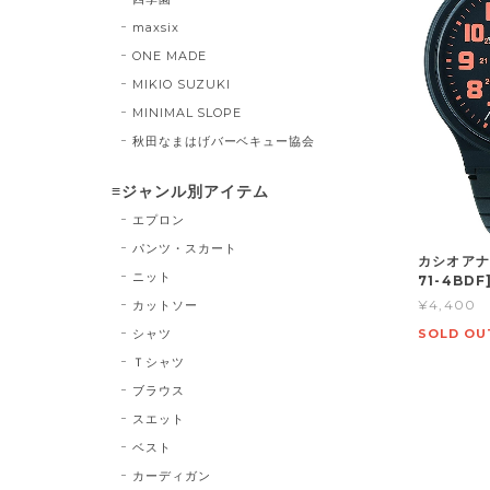
maxsix
ONE MADE
MIKIO SUZUKI
MINIMAL SLOPE
秋田なまはげバーベキュー協会
≡ジャンル別アイテム
エプロン
パンツ・スカート
カシオアナ
ニット
71-4BDF
¥4,400
カットソー
シャツ
SOLD OU
Ｔシャツ
ブラウス
スエット
ベスト
カーディガン