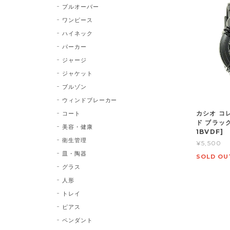
プルオーバー
ワンピース
ハイネック
パーカー
ジャージ
ジャケット
ブルゾン
ウィンドブレーカー
カシオ コ
コート
ド ブラック
美容・健康
1BVDF]
衛生管理
¥5,500
皿・陶器
SOLD OU
グラス
人形
トレイ
ピアス
ペンダント