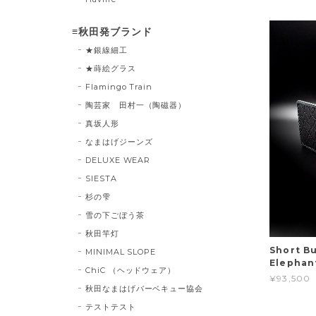
≡秋田発ブランド
★銀線細工
★蒔絵グラス
Flamingo Train
陶芸家 田村一（陶磁器）
真坂人形
なまはげジーンズ
DELUXE WEAR
SIESTA
杉の雫
雪の下ごぼう茶
秋田竿灯
Short Bu
MINIMAL SLOPE
Elephant
ChiC （ヘッドウェア）
¥93,500
秋田なまはげバーベキュー協会
テストテスト