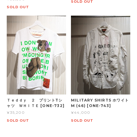
SOLD OUT
SOLD OUT
Ｔｅｄｄｙ ２ プリントTシ
MILITARY SHIRTS ホワイト
ャツ ＷＨＩＴＥ [ONE-732]
M (46) [ONE-743]
¥35,200
¥44,000
SOLD OUT
SOLD OUT