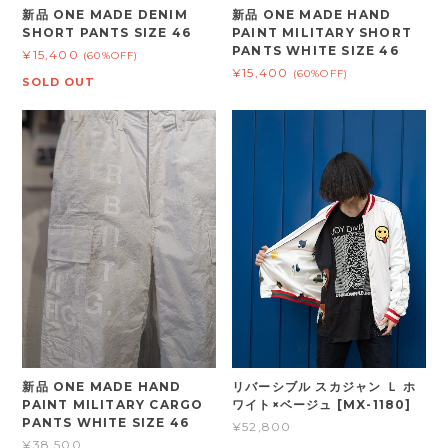
新品 ONE MADE DENIM
新品 ONE MADE HAND
SHORT PANTS SIZE 46
PAINT MILITARY SHORT
PANTS WHITE SIZE 46
¥15,400
(60%OFF)
¥15,400
(60%OFF)
SOLD OUT
新品 ONE MADE HAND
リバーシブル スカジャン Ｌ ホ
PAINT MILITARY CARGO
ワイト×ベージュ [MX-1180]
PANTS WHITE SIZE 46
¥52,800
¥38,500