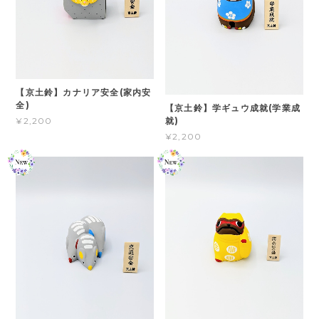
【京土鈴】カナリア安全(家内安
全)
【京土鈴】学ギュウ成就(学業成
就)
¥2,200
¥2,200