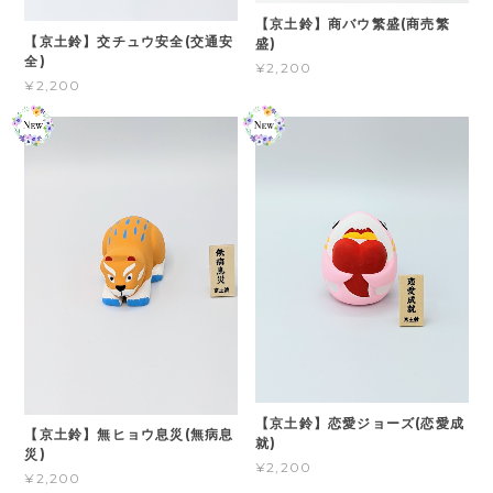
【京土鈴】商バウ繁盛(商売繁
【京土鈴】交チュウ安全(交通安
盛)
全)
¥2,200
¥2,200
【京土鈴】恋愛ジョーズ(恋愛成
【京土鈴】無ヒョウ息災(無病息
就)
災)
¥2,200
¥2,200