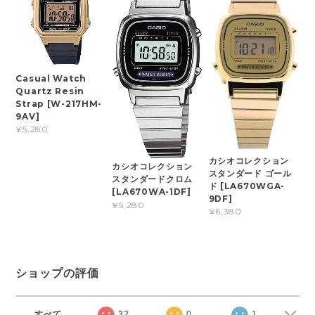
Casual Watch
Quartz Resin
Strap [W-217HM-
9AV]
¥5,280
カシオコレクション
カシオコレクション
スタンダード ゴール
スタンダードクロム
ド [LA670WGA-
[LA670WA-1DF]
9DF]
¥5,280
¥6,380
ショップの評価
すべて
32
0
1