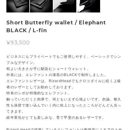
Short Butterfly wallet / Elephant
BLACK / L-fin
¥93,500
ビジネスにもプライベートでもご使用しやすく、ベーシックでシン
プルなデザイン。
程よい大きさが手に馴染むショートウォレット。
外装には、エレファントの漆黒のBLACKで制作しました。
エレファントレザーは、RizardHeadでもクロコダイルに続く上級
者のレザーとしてお勧めしております。
特有のシボが特徴的なエレファント。
触っていただくと肉厚で、何ともいえず心地よいです。勿論、耐久
性も抜群で使い込んでいく内に粒上になったところがどんどん光っ
てきます。
経年変化がとても楽しみな、育て甲斐のあるレザーです。
Rizard Headで採用しているエレファントは密猟等によるアウトサ