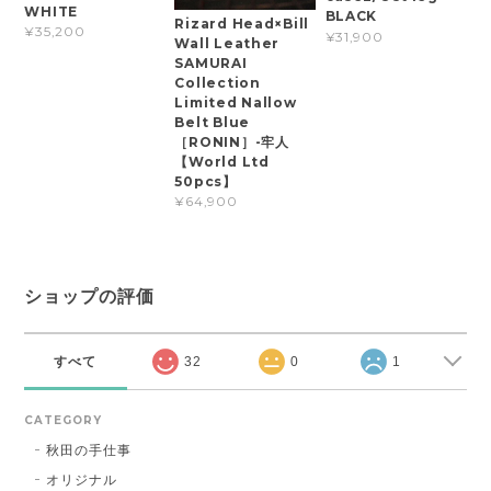
WHITE
BLACK
Rizard Head×Bill
¥35,200
¥31,900
Wall Leather
SAMURAI
Collection
Limited Nallow
Belt Blue
［RONIN］-牢人
【World Ltd
50pcs】
¥64,900
ショップの評価
すべて
32
0
1
CATEGORY
秋田の手仕事
オリジナル