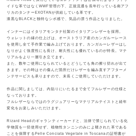
イドな革ではなくWWF管理の下、正規流通を長年行っている南アフ
リカのタンナーEXOTANが供給している革です。
漆黒なBLACKと独特なシボ感で、気品の漂う作品となりました。
インナーにはイタリアモンタナ社製のイタリアンレザーを採用。
ウォレットの縁の仕上げは、オーストラリア産のカンガルーレース
を使用し全て手作業で編み上げております。カンガルーレザーはし
なりがよく強度性にも長け、耐久性にも優れているのが特長。マテ
リアルをより一層引き立てます。
また、数年ご使用になられているとどうしても角の擦り切れが出て
きます。その時はその傷んだ箇所だけレザーを編み直すアフターメ
ンテサービスも承りますので、末長くご使用していただけます。
作品に関しましては、内貼りにいたるまで全てフルレザーの仕様と
なっております。
フルレザーならではのラグジュアリーなマテリアルテイストと経年
変化をお楽しみいただけます。
Rizard Headのギャランティーカードと、法律で禁じられている化
学物質を一切使用せず、植物性タンニンのみによ鞣された革である
ことを保障するPelle Conciata Vegetale in Toscanaの証明書が