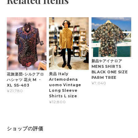
新品✨アイナロア
MENS SHIRTS
BLACK ONE SIZE
美品 Italy
花旅楽団-シルクアロ
PARM TREE
Artemodena
ハシャツ 花火 M ・
¥7,040
uomo Vintage
XL SS-403
Long Sleeve
¥21,780
Shirts L size
¥12,800
ショップの評価