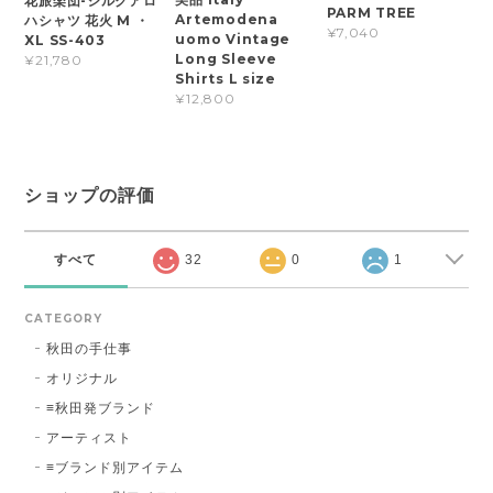
花旅楽団-シルクアロ
PARM TREE
Artemodena
ハシャツ 花火 M ・
¥7,040
uomo Vintage
XL SS-403
Long Sleeve
¥21,780
Shirts L size
¥12,800
ショップの評価
すべて
32
0
1
CATEGORY
秋田の手仕事
オリジナル
≡秋田発ブランド
アーティスト
≡ブランド別アイテム