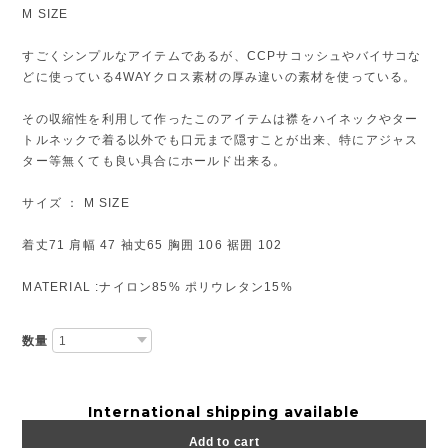
M SIZE
すごくシンプルなアイテムであるが、CCPサコッシュやバイサコな
どに使っている4WAYクロス素材の厚み違いの素材を使っている。
その収縮性を利用して作ったこのアイテムは襟をハイネックやター
トルネックで着る以外でも口元まで隠すことが出来、特にアジャス
ター等無くても良い具合にホールド出来る。
サイズ ： M SIZE
着丈71 肩幅 47 袖丈65 胸囲 106 裾囲 102
MATERIAL :ナイロン85% ポリウレタン15%
数量
International shipping available
Add to cart