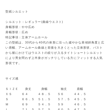
型紙シルエット
シルエット：レギュラー(曲線ウエスト)
身幅形状：やや広め
肩幅形状：広め
特記事項：立体アームホール
この型紙は、30代から40代の体形に沿った緩やかな肩傾斜角度と広
い肩幅、アームホール曲線と前後を大きくとった立体形状、バスト
から裾にかけてはウエストの絞りが入るタイトショートシルエット
により男女問わず上半身がガッチリしている方にフィットする人気
形状です。
サイズ感
ＳＩＺＥ 身丈 身幅 袖丈 肩幅
ＸＳ ６４ ４８．５ ５６ ４４．５
Ｓ ６６．５ ５１．５ ５７．５ ４５．５
Ｍ ６９ ５４．５ ５９ ４６．５
Ｌ ７１．５ ５７．５ ６０．５ ４７．５