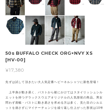
50s BUFFALO CHECK ORG×NVY XS
[HV-00]
¥17,380
先ずは試して頂きたい大人気定番ヘビーネルシャツに新色登場！
上半身が動き易く、バストから裾にかけてはスタイリッシュシル
エットを持つデラックスウエアオリジナルの人気形状の商品。男女
問わず肩幅・バストに動き易さを求める方は多く、見た目のシルエ
ットを崩さずにマイナーチェンジを繰り返し仕上がった形状は10年