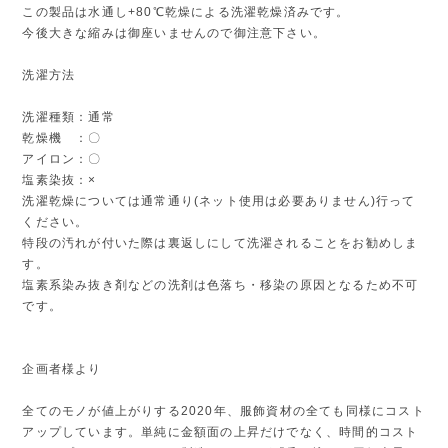
この製品は水通し+80℃乾燥による洗濯乾燥済みです。
今後大きな縮みは御座いませんので御注意下さい。
洗濯方法
洗濯種類：通常
乾燥機 ：〇
アイロン：〇
塩素染抜：×
洗濯乾燥については通常通り(ネット使用は必要ありません)行って
ください。
特段の汚れが付いた際は裏返しにして洗濯されることをお勧めしま
す。
塩素系染み抜き剤などの洗剤は色落ち・移染の原因となるため不可
です。
企画者様より
全てのモノが値上がりする2020年、服飾資材の全ても同様にコスト
アップしています。単純に金額面の上昇だけでなく、時間的コスト