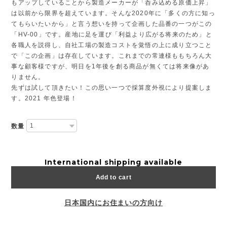
もアップしていることから製造メーカーが「呑み込める原価上昇」
は以前から限界を超えています。そんな2020年に「多くの方に知っ
てもらいたいから」と言う想いを持って企画した品番の一つがこの
「HV-00」です。産地に足を運び「利益より広がる将来のため」と
各職人を説得し、自社工場の製造コストを覚悟の上に成り立つこと
で「この企画」は存在しています。これまでの常連様ももちろん大
事な顧客様ですが、明日を1年後を創る商品が無くては将来像があ
りません。
先ずは試して頂きたい！この思い一つで採算度外視により提案しま
す。2021 年色登場！
数量
International shipping available
Add to cart
日本国内にお住まいの方向け