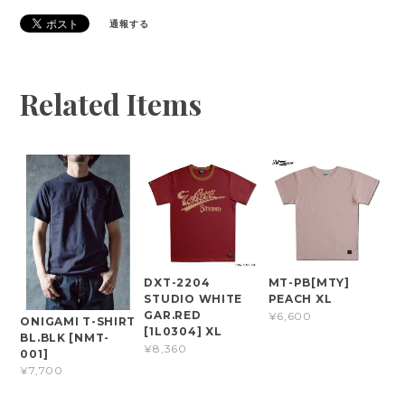
通報する
Related Items
DXT-2204
MT-PB[MTY]
STUDIO WHITE
PEACH XL
GAR.RED
¥6,600
ONIGAMI T-SHIRT
[1L0304] XL
BL.BLK [NMT-
¥8,360
001]
¥7,700