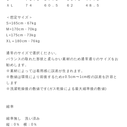
ＸＬ ７４ ６０．５ ６２ ４８．５
＜想定サイズ＞
S=165cm・67kg
M=170cm・70kg
L=175cm・73kg
XL＝180cm・76kg
通常のサイズで選択ください。
バランスの取れた形状と柔らかい素材のため通常通りのサイズをお
勧めします。
※素材によっては着用感に誤差が生まれます。
※数値は環境により前後するため±0.5cm〜1cm程の誤差を許容と
します
※洗濯乾燥後の数値です(ガス乾燥による最大縮率後の数値)
縮率
縮率無し 洗い済み
縦：0％ 横：0％