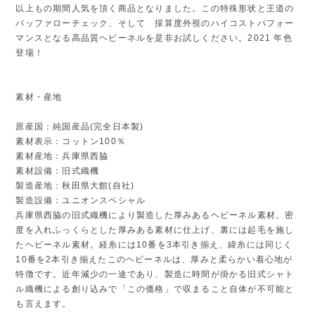
以上もの期間人気を頂く商品となりました。この特殊形状と王道の
バッファローチェック、そして 採算度外視のハイコストパフォー
マンスとなる高品質ヘビーネルを是非お試しください。2021 年色
登場！
素材・産地
原産国：純国産品(完全日本製)
素材表示：コットン100％
素材産地：兵庫県西脇
素材設備：旧式織機
製造産地：秋田県大館(自社)
製造設備：ユニオンスペシャル
兵庫県西脇の旧式織機により製造した厚みあるヘビーネル素材。密
度を入れふっくらとした厚みある素材に仕上げ、裏には起毛を施し
たヘビーネル素材。経糸には10番を3本引き揃え、緯糸には同じく
10番を2本引き揃えたこのヘビーネルは、厚みと柔らかい着心地が
特徴です。近年減少の一途であり、製造に時間が掛かる旧式シャト
ル織機による創り込みで「この価格」で収まること自体が不可能と
も言えます。