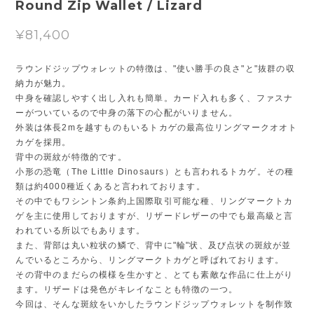
Round Zip Wallet / Lizard
¥81,400
ラウンドジップウォレットの特徴は、"使い勝手の良さ"と"抜群の収
納力が魅力。
中身を確認しやすく出し入れも簡単。カード入れも多く、ファスナ
ーがついているので中身の落下の心配がいりません。
外装は体長2mを越すものもいるトカゲの最高位リングマークオオト
カゲを採用。
背中の斑紋が特徴的です。
小形の恐竜（The Little Dinosaurs）とも言われるトカゲ。その種
類は約4000種近くあると言われております。
その中でもワシントン条約上国際取引可能な種、リングマークトカ
ゲを主に使用しておりますが、リザードレザーの中でも最高級と言
われている所以でもあります。
また、背部は丸い粒状の鱗で、背中に"輪"状、及び点状の斑紋が並
んでいるところから、リングマークトカゲと呼ばれております。
その背中のまだらの模様を生かすと、とても素敵な作品に仕上がり
ます。リザードは発色がキレイなことも特徴の一つ。
今回は、そんな斑紋をいかしたラウンドジップウォレットを制作致