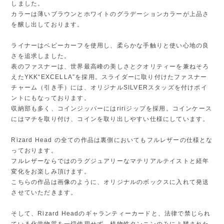
しました。
カラーは薄いブラウンとホワイトのグラデーションカラーが上品さ
を醸し出しております。
ライナーはベビーカーフを使用し、柔らかな手触りと使い心地の良
さを追求しました。
表のファスナーは、世界最高峰の美しさとクオリティーを兼ねそろ
えたYKK“EXCELLA”を採用。スライダーに取り付けたファスナー
チャーム（引き手）には、オリジナルSILVERスタッズを付けポイ
ントにもなっております。
収納部も多く、コインジッパーにはririジップを採用。コインケース
にはマチを取り付け、コインを取り出しやすい仕様にしています。
Rizard Head の全ての作品は裏側においてもフルレザーの仕様とな
っております。
フルレザーならではのラグジュアリーなマテリアルテイストと経年
変化をお楽しみ頂けます。
こちらの作品は画像のように、オリジナルのボックスに入れて発送
させていただきます。
そして、Rizard Headのギャランティーカードと、法律で禁じられ
ている化学物質を一切使用せず、植物性タンニンのみによ鞣された