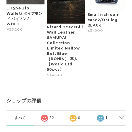
L Type Zip
Wallet/ ダイアモン
Small rich coin
ド パイソン /
case2/Ost leg
WHITE
BLACK
Rizard Head×Bill
¥35,200
¥31,900
Wall Leather
SAMURAI
Collection
Limited Nallow
Belt Blue
［RONIN］-牢人
【World Ltd
50pcs】
¥64,900
ショップの評価
すべて
32
0
1