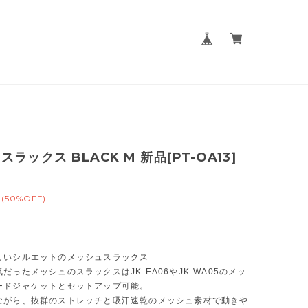
ラックス BLACK M 新品[PT-OA13]
(50%OFF)
しいシルエットのメッシュスラックス
だったメッシュのスラックスはJK-EA06やJK-WA05のメッ
ードジャケットとセットアップ可能。
ながら、抜群のストレッチと吸汗速乾のメッシュ素材で動きや