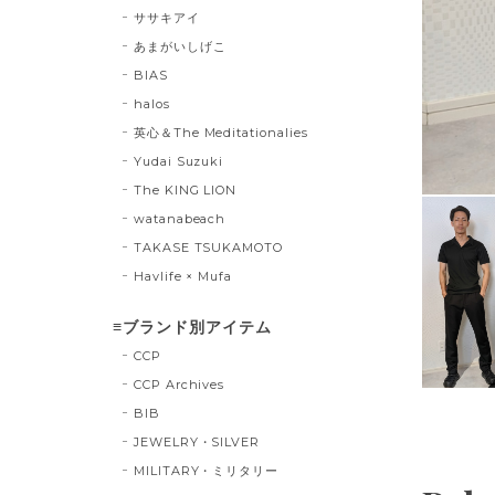
ササキアイ
あまがいしげこ
BIAS
halos
英心＆The Meditationalies
Yudai Suzuki
The KING LION
watanabeach
TAKASE TSUKAMOTO
Havlife × Mufa
≡ブランド別アイテム
CCP
CCP Archives
BIB
JEWELRY・SILVER
MILITARY・ミリタリー