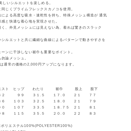
 美しいシルエットを楽しめる。
と同じくプライムフレックスカノコを使用。
造による高度な吸水・速乾性を持ち、特殊メッシュ構造が 通気
涼感と快適な着心地を実現させた。
軽く、外見メッシュには見えない為、着れば驚きのスラック
いシルエットと共に繊細な曲線によるパターンで動きやすさを
ェーンに干渉しない裾巾も重要なポイント。
も勿論メッシュ。
は通常の価格の2,000円アップになります。
ウエスト ヒップ わたり 裾巾 股上 股下
 ９９ ３１.５ １７.０ ２１ ７７
 １０３ ３２.５ １８.０ ２１ ７９
 １０７ ３３.５ １８.７５ ２１ ８１
８ １１５ ３５.５ ２０.０ ２２ ８３
L :ポリエステル100%(POLYESTER100%)