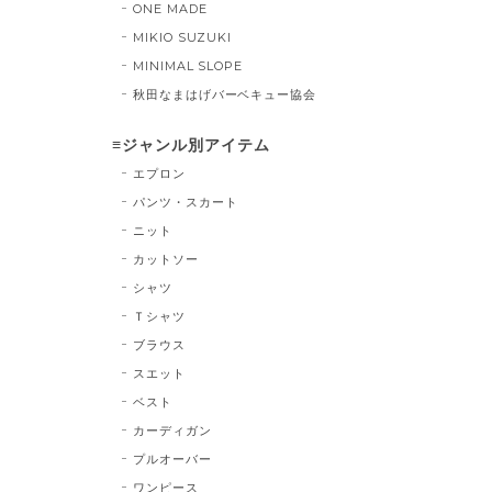
ONE MADE
MIKIO SUZUKI
MINIMAL SLOPE
秋田なまはげバーベキュー協会
≡ジャンル別アイテム
エプロン
パンツ・スカート
ニット
カットソー
シャツ
Ｔシャツ
ブラウス
スエット
ベスト
カーディガン
プルオーバー
ワンピース