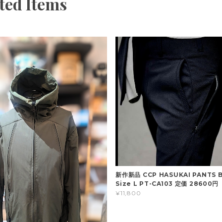
ted Items
新作新品 CCP HASUKAI PANTS 
Size L PT-CA103 定価 28600円
¥11,800