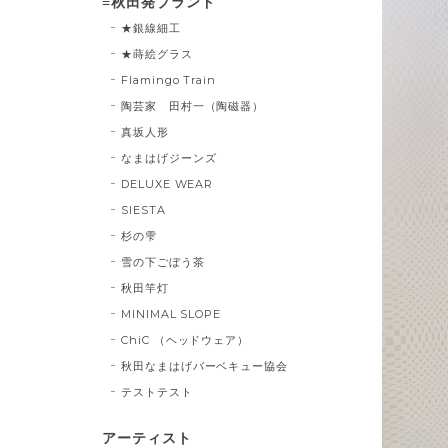
≡秋田発ブランド
★銀線細工
★蒔絵グラス
Flamingo Train
陶芸家 田村一（陶磁器）
真坂人形
なまはげジーンズ
DELUXE WEAR
SIESTA
杉の雫
雪の下ごぼう茶
秋田竿灯
MINIMAL SLOPE
ChiC （ヘッドウェア）
秋田なまはげバーベキュー協会
テストテスト
アーティスト