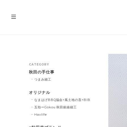
CATEGORY
秋田の手仕事
つまみ細工
オリジナル
なまはげBBQ協会×風土地の吾×BIB
五劫ーGokou 秋田銀線細工
Havlife