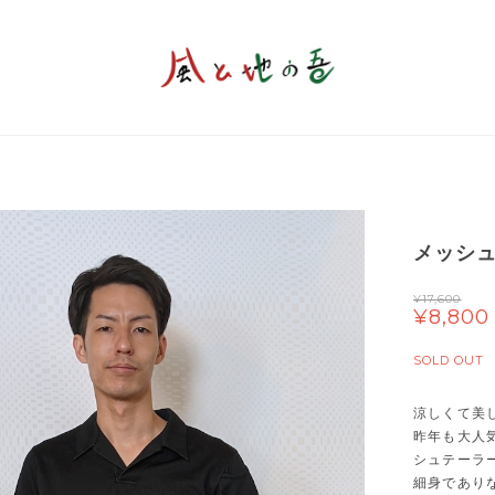
メッシュス
¥17,600
¥8,800
SOLD OUT
涼しくて美
昨年も大人気
シュテーラ
細身であり