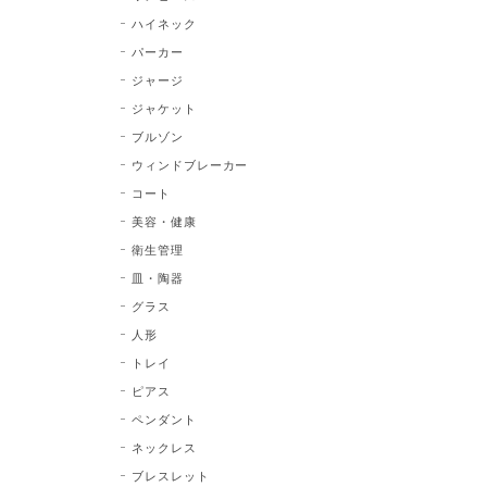
ハイネック
パーカー
ジャージ
ジャケット
ブルゾン
ウィンドブレーカー
コート
美容・健康
衛生管理
皿・陶器
グラス
人形
トレイ
ピアス
ペンダント
ネックレス
ブレスレット