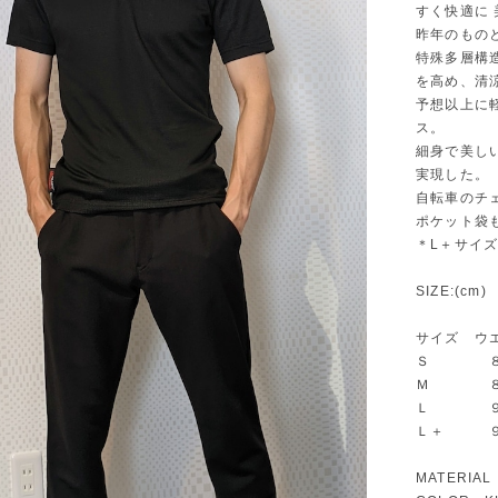
すく快適に
昨年のもの
特殊多層構
を高め、清
予想以上に
ス。
細身で美し
実現した。
自転車のチ
ポケット袋
＊L＋サイズ
SIZE:(cm)
サイズ 
Ｓ ８２
Ｍ ８６
Ｌ ９０
Ｌ＋ ９
MATERIA