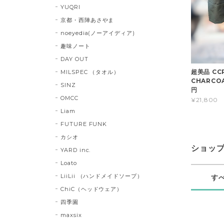
YUQRI
京都・西陣あさやま
noeyedia(ノーアイディア)
趣味ノート
DAY OUT
超美品 CCP
MILSPEC （タオル）
CHARCOAL
SINZ
円
OMCC
¥21,800
Liam
FUTURE FUNK
カシオ
ショッ
YARD inc.
Loato
LiiLii （ハンドメイドソープ）
す
ChiC（ヘッドウェア）
四季園
maxsix