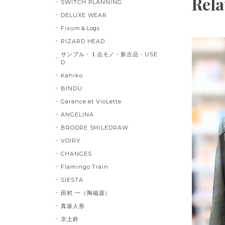
Rela
SWITCH PLANNING
DELUXE WEAR
Fixum＆Logs
RIZARD HEAD
サンプル・１点モノ・新古品・USE
D
Kahiko
BINDU
Garance et VioLette
ANGELINA
BRODRE SMILEDRAW
VOIRY
CHANGES
Flamingo Train
SIESTA
田村 一（陶磁器）
真坂人形
京土鈴