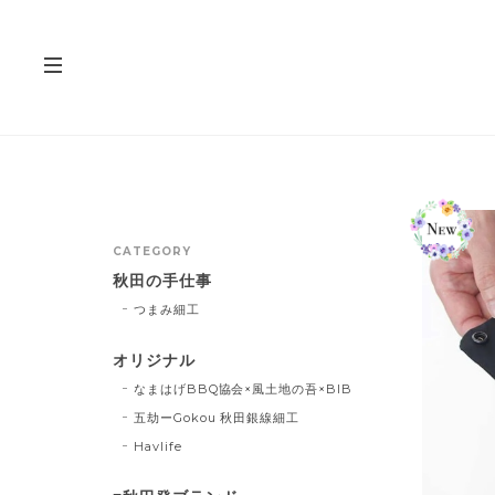
CATEGORY
秋田の手仕事
つまみ細工
オリジナル
なまはげBBQ協会×風土地の吾×BIB
五劫ーGokou 秋田銀線細工
Havlife