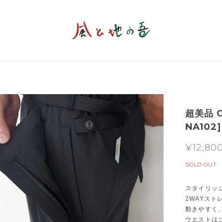
超美品 C
NA102]
¥12,80
SOLD OUT
スタイリッ
2WAYスト
動きやすく
ウエストは