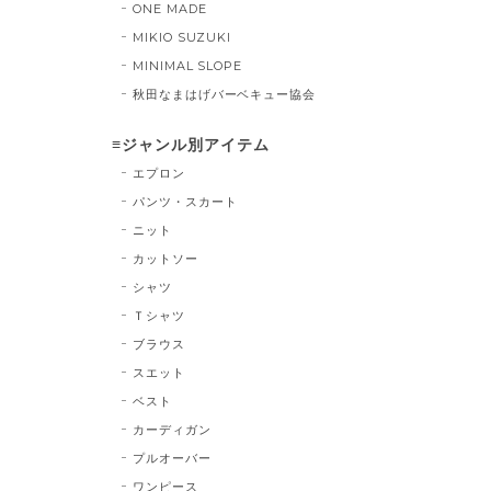
ONE MADE
MIKIO SUZUKI
MINIMAL SLOPE
秋田なまはげバーベキュー協会
≡ジャンル別アイテム
エプロン
パンツ・スカート
ニット
カットソー
シャツ
Ｔシャツ
ブラウス
スエット
ベスト
カーディガン
プルオーバー
ワンピース