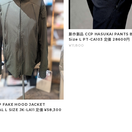
新作新品 CCP HASUKAI PANTS 
Size L PT-CA103 定価 28600円
¥11,800
 FAKE HOOD JACKET
 L SIZE JK-LA11 定価 ¥58,300