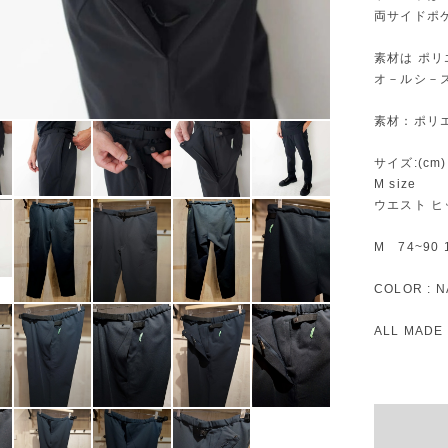
両サイドポ
素材は ポリ
オ－ルシ－
素材：ポリエ
サイズ:(cm)
M size
ウエスト ヒ
M 74~90 1
COLOR : N
ALL MADE 