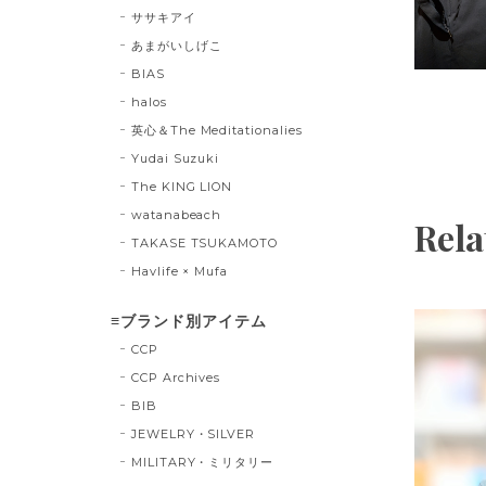
ササキアイ
あまがいしげこ
BIAS
halos
英心＆The Meditationalies
Yudai Suzuki
The KING LION
watanabeach
Rela
TAKASE TSUKAMOTO
Havlife × Mufa
≡ブランド別アイテム
CCP
CCP Archives
BIB
JEWELRY・SILVER
MILITARY・ミリタリー