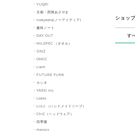
YUQRI
京都・西陣あさやま
ショッ
noeyedia(ノーアイディア)
趣味ノート
す
DAY OUT
MILSPEC （タオル）
SINZ
OMCC
Liam
FUTURE FUNK
カシオ
YARD inc.
Loato
LiiLii （ハンドメイドソープ）
ChiC（ヘッドウェア）
四季園
maxsix