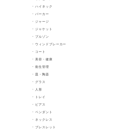
ハイネック
パーカー
ジャージ
ジャケット
ブルゾン
ウィンドブレーカー
コート
美容・健康
衛生管理
皿・陶器
グラス
人形
トレイ
ピアス
ペンダント
ネックレス
ブレスレット