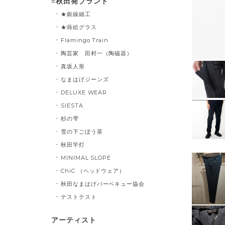
≡秋田発ブランド
★銀線細工
★蒔絵グラス
Flamingo Train
陶芸家 田村一（陶磁器）
真坂人形
なまはげジーンズ
DELUXE WEAR
SIESTA
杉の雫
雪の下ごぼう茶
秋田竿灯
MINIMAL SLOPE
ChiC （ヘッドウェア）
秋田なまはげバーベキュー協会
テストテスト
アーティスト