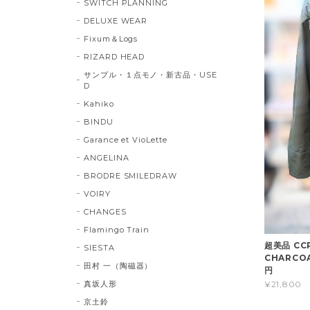
SWITCH PLANNING
DELUXE WEAR
Fixum＆Logs
RIZARD HEAD
サンプル・１点モノ・新古品・USE
D
Kahiko
BINDU
Garance et VioLette
ANGELINA
BRODRE SMILEDRAW
VOIRY
CHANGES
Flamingo Train
超美品 CCP
SIESTA
CHARCOAL
田村 一（陶磁器）
円
真坂人形
¥21,800
京土鈴