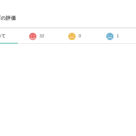
プの評価
べて
32
0
1