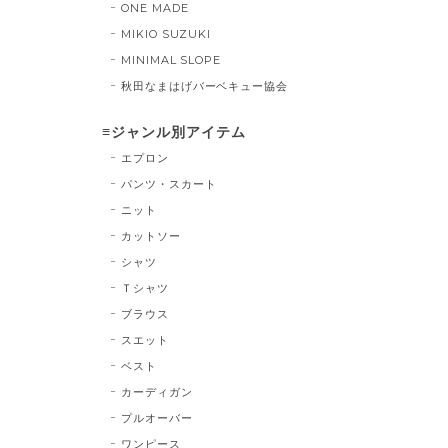
ONE MADE
MIKIO SUZUKI
MINIMAL SLOPE
秋田なまはげバーベキュー協会
≡ジャンル別アイテム
エプロン
パンツ・スカート
ニット
カットソー
シャツ
Ｔシャツ
ブラウス
スエット
ベスト
カーディガン
プルオーバー
ワンピース