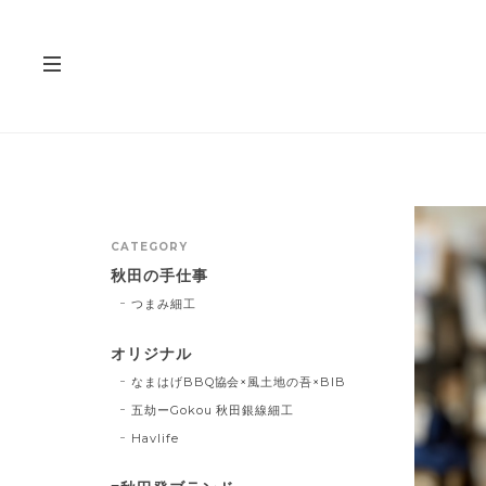
CATEGORY
秋田の手仕事
つまみ細工
オリジナル
なまはげBBQ協会×風土地の吾×BIB
五劫ーGokou 秋田銀線細工
Havlife