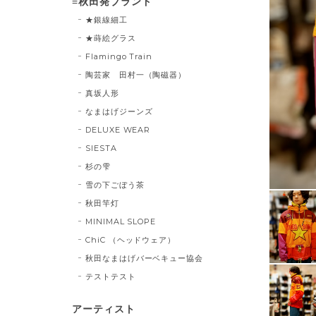
≡秋田発ブランド
★銀線細工
★蒔絵グラス
Flamingo Train
陶芸家 田村一（陶磁器）
真坂人形
なまはげジーンズ
DELUXE WEAR
SIESTA
杉の雫
雪の下ごぼう茶
秋田竿灯
MINIMAL SLOPE
ChiC （ヘッドウェア）
秋田なまはげバーベキュー協会
テストテスト
アーティスト