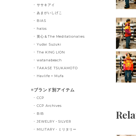
ササキアイ
あまがいしげこ
BIAS
halos
英心＆The Meditationalies
Yudai Suzuki
The KING LION
watanabeach
TAKASE TSUKAMOTO
Havlife × Mufa
≡ブランド別アイテム
CCP
CCP Archives
Rela
BIB
JEWELRY・SILVER
MILITARY・ミリタリー