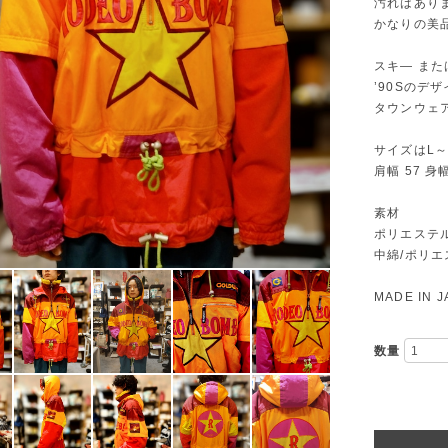
汚れはあり
かなりの美
スキ— ま
’90Sのデ
タウンウェ
サイズはL～
肩幅 57 身幅
素材
ポリエステ
中綿/ポリエ
MADE IN J
数量