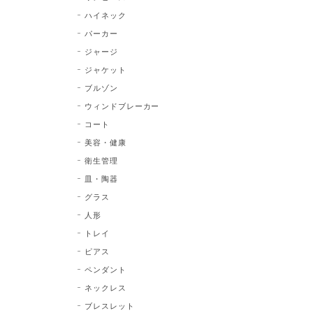
ハイネック
パーカー
ジャージ
ジャケット
ブルゾン
ウィンドブレーカー
コート
美容・健康
衛生管理
皿・陶器
グラス
人形
トレイ
ピアス
ペンダント
ネックレス
ブレスレット