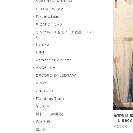
SWITCH PLANNING
DELUXE WEAR
Fixum＆Logs
RIZARD HEAD
サンプル・１点モノ・新古品・USE
D
Kahiko
BINDU
Garance et VioLette
ANGELINA
BRODRE SMILEDRAW
VOIRY
CHANGES
Flamingo Train
SIESTA
田村 一（陶磁器）
新古美品 
－ L 580
真坂人形
¥5,800
京土鈴