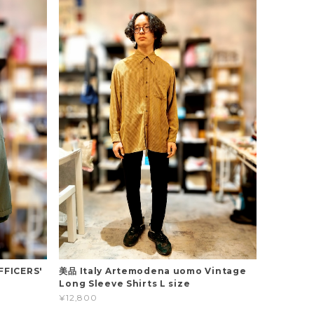
FFICERS'
美品 Italy Artemodena uomo Vintage
Long Sleeve Shirts L size
¥12,800