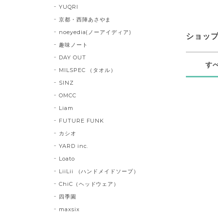
YUQRI
京都・西陣あさやま
noeyedia(ノーアイディア)
ショッ
趣味ノート
DAY OUT
す
MILSPEC （タオル）
SINZ
OMCC
Liam
FUTURE FUNK
カシオ
YARD inc.
Loato
LiiLii （ハンドメイドソープ）
ChiC（ヘッドウェア）
四季園
maxsix