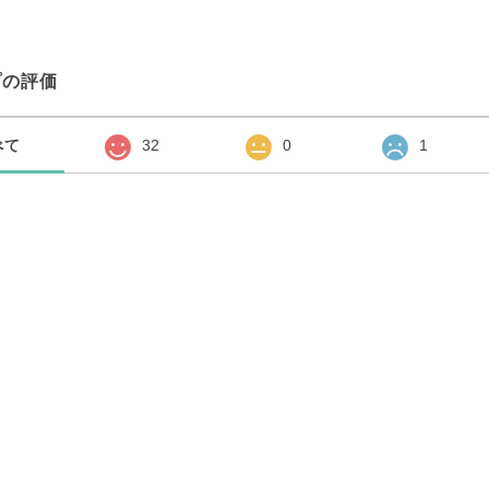
プの評価
べて
32
0
1