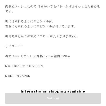
内側総メッシュなので 汗をかいてもベトつかずさらっとした着心地
です。
裾には絞れるようにスピンドル付。
左腕にも絞れるようにスピンドルが付いています。
梅雨時期とかこの蛍光イエロー 着たくなりますね。
サイズ L~L⁺
着丈 75㎝ 裄丈 91 ㎝ 身幅 125㎝ 裾囲 120㎝
MATERIAL ナイロン100％
MADE IN JAPAN
International shipping available
Sold out