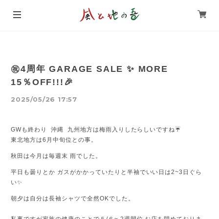
㊗️4周年 GARAGE SALE ✨ MORE
15％OFF!!!🎉
2025/05/26 17:57
GWも終わり 沖縄 九州地方は梅雨入りしたらしいですね☔
東北地方は6月中旬位との事。
秋田は今月は毎週末 雨でした。
平日も曇りとか ガスがかかっていたりと半袖でいい日は2~3日ぐら
い✨
朝夕は自分は長袖シャツで全然OKでした。
私事ですが家族の健康のことで５/６~ 2週間位 お店を閉めておりま