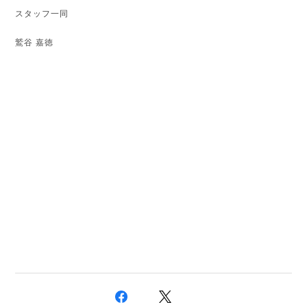
スタッフ一同
鷲谷 嘉徳