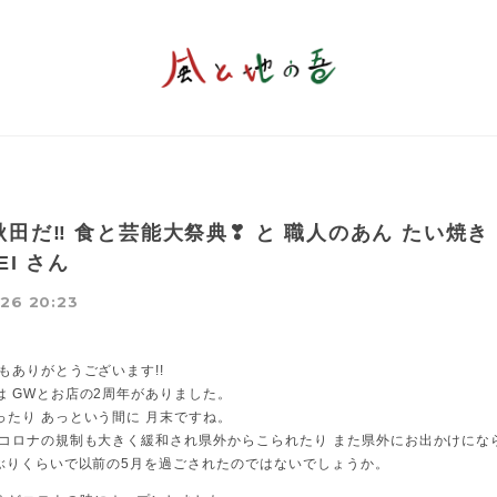
田だ‼ 食と芸能大祭典❣ と 職人のあん たい焼き
EI さん
26 20:23
もありがとうございます!!
は GWとお店の2周年がありました。
ったり あっという間に 月末ですね。
 コロナの規制も大きく緩和され県外からこられたり また県外にお出かけにな
年ぶりくらいで以前の5月を過ごされたのではないでしょうか。