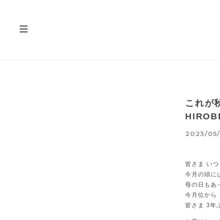
これが秋
HIROB
2023/05/
皆さま いつ
今月の頭に
母の日もあ
今月位から
皆さま 3