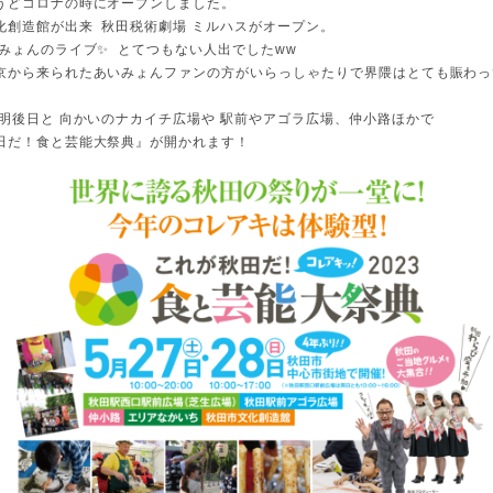
うどコロナの時にオープンしました。
化創造館が出来 秋田税術劇場 ミルハスがオープン。
いみょんのライブ✨ とてつもない人出でしたww
京から来られたあいみょんファンの方がいらっしゃたりで界隈はとても賑わっ
 明後日と 向かいのナカイチ広場や 駅前やアゴラ広場、仲小路ほかで
田だ！食と芸能大祭典』が開かれます！