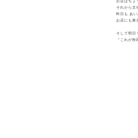
お店はちょ
それから文
昨日も あ
お店にも東
そして明日
『これが秋