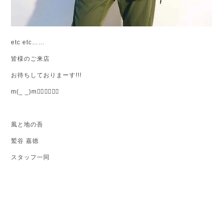
etc etc……
皆様のご来店
お待ちしておりまーす!!!
m(_ _)m🙇‍♂🙇‍♂🙇‍♂
風と地の吾
鷲谷 嘉徳
スタッフ一同