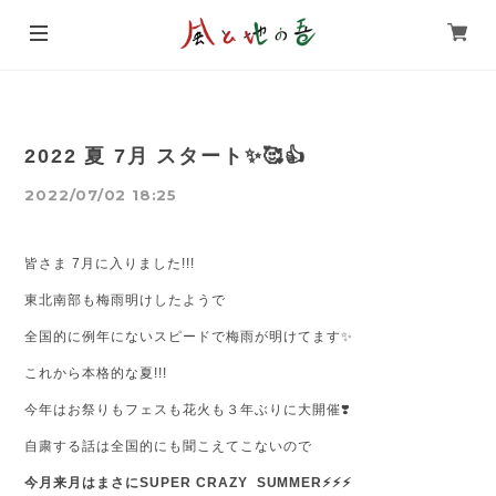
2022 夏 7月 スタート✨🥰👍
2022/07/02 18:25
皆さま 7月に入りました!!!
東北南部も梅雨明けしたようで
全国的に例年にないスピードで梅雨が明けてます✨
これから本格的な夏!!!
今年はお祭りもフェスも花火も３年ぶりに大開催❣️
自粛する話は全国的にも聞こえてこないので
今月来月はまさにSUPER CRAZY SUMMER⚡⚡⚡