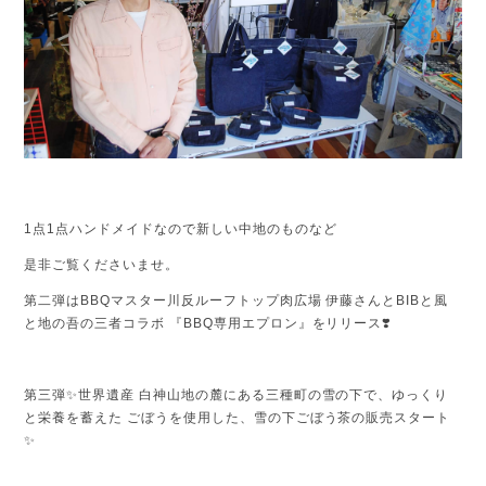
1点1点ハンドメイドなので新しい中地のものなど
是非ご覧くださいませ。
第二弾はBBQマスター川反ルーフトップ肉広場 伊藤さんとBIBと風
と地の吾の三者コラボ 『BBQ専用エプロン』をリリース❣️
第三弾✨世界遺産 白神山地の麓にある三種町の雪の下で、ゆっくり
と栄養を蓄えた ごぼうを使用した、雪の下ごぼう茶の販売スタート
✨