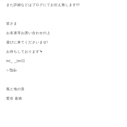
また詳細などはブログにてお伝え致します!!!
皆さま
お友達等お誘い合わせの上
遊びに来てくださいませ!
お待ちしております🦩
m(_ _)m🙇‍♂
✨🥰👍
風と地の吾
鷲谷 嘉徳