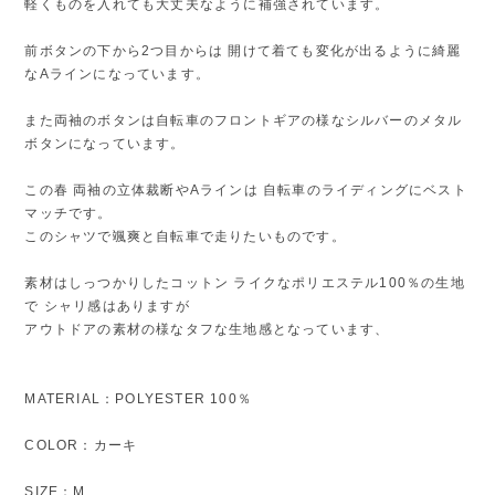
軽くものを入れても大丈夫なように補強されています。
前ボタンの下から2つ目からは 開けて着ても変化が出るように綺麗
なAラインになっています。
また両袖のボタンは自転車のフロントギアの様なシルバーのメタル
ボタンになっています。
この春 両袖の立体裁断やAラインは 自転車のライディングにベスト
マッチです。
このシャツで颯爽と自転車で走りたいものです。
素材はしっつかりしたコットン ライクなポリエステル100％の生地
で シャリ感はありますが
アウトドアの素材の様なタフな生地感となっています、
MATERIAL：POLYESTER 100％
COLOR：カーキ
SIZE：M