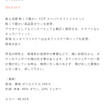
SOLD OUT
春も活躍 軽くて暖かい CCP スーパーライトジャケット
軽くて暖かい高品質ダウンを使用。
アウターとしてもインナーとしても幅広く着回せる、スマートなレ
ギュラーフィット。
表地 センターファスナーは止水ファスナーWジップを使用。
指抜きあり
羽毛の特性上、静電気や使用中の摩擦などで、縫い目部分から、ダ
ウンやフェザーが飛び出す事があります。ダウンやフェザーの一部
が飛び出している時は、無理に引っ張り出さず、飛び出した裏側か
ら引っ張り、戻して下さい。
〈素材〉
表地・裏地 ポリエステル 100％
中綿: 本体: 90% ダウン, 10% フェザー
カラー：BLACK