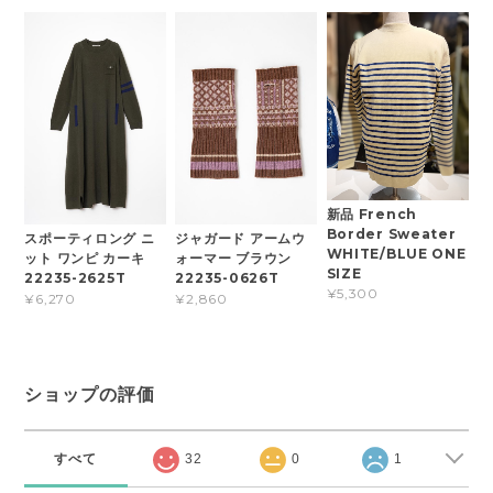
新品 French
Border Sweater
スポーティロング ニ
ジャガード アームウ
WHITE/BLUE ONE
ット ワンピ カーキ
ォーマー ブラウン
SIZE
22235-2625T
22235-0626T
¥5,300
¥6,270
¥2,860
ショップの評価
すべて
32
0
1