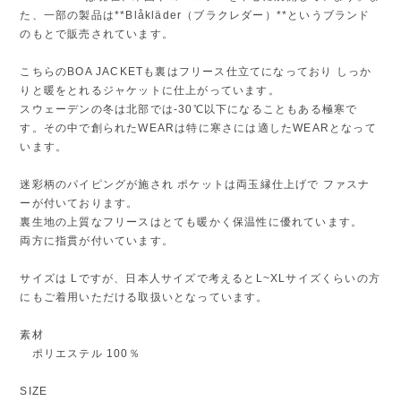
た、一部の製品は**Blåkläder（ブラクレダー）**というブランド
のもとで販売されています。
こちらのBOA JACKETも裏はフリース仕立てになっており しっか
りと暖をとれるジャケットに仕上がっています。
スウェーデンの冬は北部では-30℃以下になることもある極寒で
す。その中で創られたWEARは特に寒さには適したWEARとなって
います。
迷彩柄のパイピングが施され ポケットは両玉縁仕上げで ファスナ
ーが付いております。
裏生地の上質なフリースはとても暖かく保温性に優れています。
両方に指貫が付いています。
サイズは Lですが、日本人サイズで考えるとL~XLサイズくらいの方
にもご着用いただける取扱いとなっています。
素材
ポリエステル 100％
SIZE