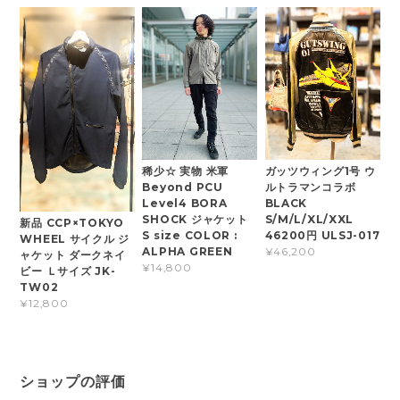
稀少☆ 実物 米軍
ガッツウィング1号 ウ
Beyond PCU
ルトラマンコラボ
Level4 BORA
BLACK
SHOCK ジャケット
S/M/L/XL/XXL
新品 CCP×TOKYO
S size COLOR :
46200円 ULSJ-017
WHEEL サイクル ジ
ALPHA GREEN
¥46,200
ャケット ダークネイ
¥14,800
ビー Ｌサイズ JK-
TW02
¥12,800
ショップの評価