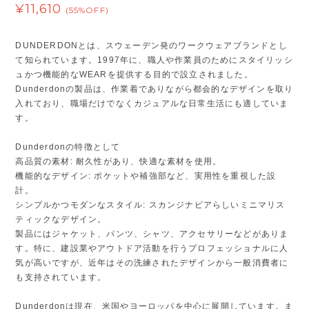
¥11,610
(55%OFF)
DUNDERDONとは、スウェーデン発のワークウェアブランドとし
て知られています。1997年に、職人や作業員のためにスタイリッシ
ュかつ機能的なWEARを提供する目的で設立されました。
Dunderdonの製品は、作業着でありながら都会的なデザインを取り
入れており、職場だけでなくカジュアルな日常生活にも適していま
す。
Dunderdonの特徴として
高品質の素材: 耐久性があり、快適な素材を使用。
機能的なデザイン: ポケットや補強部など、実用性を重視した設
計。
シンプルかつモダンなスタイル: スカンジナビアらしいミニマリス
ティックなデザイン。
製品にはジャケット、パンツ、シャツ、アクセサリーなどがありま
す。特に、建設業やアウトドア活動を行うプロフェッショナルに人
気が高いですが、近年はその洗練されたデザインから一般消費者に
も支持されています。
Dunderdonは現在、米国やヨーロッパを中心に展開しています。ま