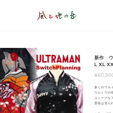
新作 ウ
L XL 
¥60,50
多くのウル
ウルトラの
ユニークな
普段は見ら