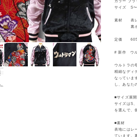
カラー ブラ
サイズ S〜
素材 表
裏ポリ
定価 605
# 新作 
ウルトラの
精細なディ
なっていま
し、あなた
■サイズ展
サイズはS、
を選んで、
■素材
表地にはレ
ています。