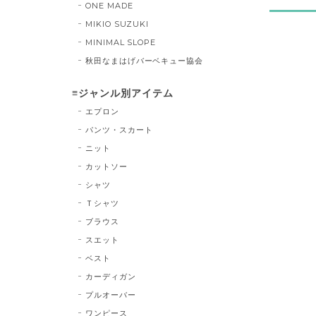
ONE MADE
MIKIO SUZUKI
MINIMAL SLOPE
秋田なまはげバーベキュー協会
≡ジャンル別アイテム
エプロン
パンツ・スカート
ニット
カットソー
シャツ
Ｔシャツ
ブラウス
スエット
ベスト
カーディガン
プルオーバー
ワンピース