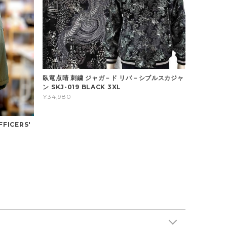
臥竜点睛 刺繍 ジャガ－ド リバ－シブルスカジャ
ン SKJ-019 BLACK 3XL
¥34,980
FFICERS'