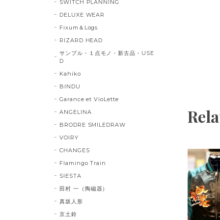
SWITCH PLANNING
DELUXE WEAR
Fixum＆Logs
RIZARD HEAD
サンプル・１点モノ・新古品・USE
D
Kahiko
BINDU
Garance et VioLette
Rela
ANGELINA
BRODRE SMILEDRAW
VOIRY
CHANGES
Flamingo Train
SIESTA
田村 一（陶磁器）
真坂人形
京土鈴