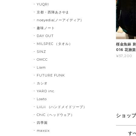
YUQRI
京都・西陣あさやま
noeyedia(ノーアイディア)
趣味ノート
DAY OUT
MILSPEC （タオル）
桜金魚鉢 刺
016 花旅楽
SINZ
¥57,200
OMCC
Liam
FUTURE FUNK
カシオ
YARD inc.
Loato
LiiLii （ハンドメイドソープ）
ChiC（ヘッドウェア）
ショッ
四季園
maxsix
す