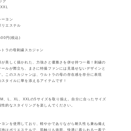
ック
XXL
レーヨン
エステル
00円(税込)
ウルトラの母刺繍スカジャン
母が美しく描かれた、力強さと優雅さを併せ持つ一着！刺繍の
テールが際立ち、まさに特撮ファンには見逃せないデザインと
す。このスカジャンは、ウルトラの母の存在感を存分に表現
のスタイルに華を添えるアイテムです！
開
M、L、XL、XXLの5サイズを取り揃え。自分に合ったサイズ
個性的なスタイリングを楽しんでください。
ーヨンを使用しており、軽やかでありながら耐久性も兼ね備え
裏地はポリエステルで、肌触りも抜群。快適に着られる一着で