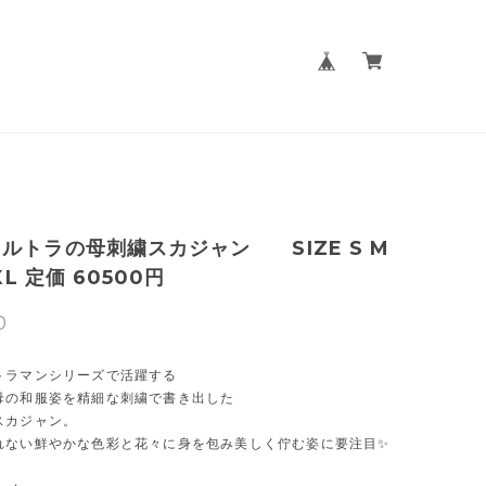
ルトラの母刺繍スカジャン SIZE S M
XXL 定価 60500円
0
トラマンシリーズで活躍する
母の和服姿を精細な刺繍で書き出した
スカジャン。
れない鮮やかな色彩と花々に身を包み美しく佇む姿に要注目✨