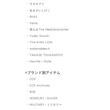
ササキアイ
あまがいしげこ
BIAS
halos
英心＆The Meditationalies
Yudai Suzuki
The KING LION
watanabeach
TAKASE TSUKAMOTO
Havlife × Mufa
≡ブランド別アイテム
CCP
CCP Archives
BIB
JEWELRY・SILVER
MILITARY・ミリタリー