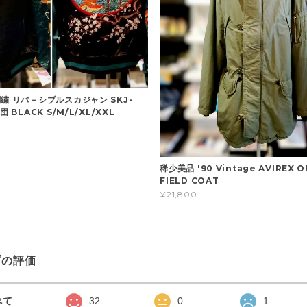
繍 リバ－シブルスカジャン SKJ-
団 BLACK S/M/L/XL/XXL
稀少美品 '90 Vintage AVIREX O
FIELD COAT
¥21,800
プの評価
べて
32
0
1