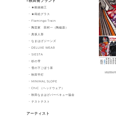
≡秋田発ブランド
★銀線細工
★蒔絵グラス
Flamingo Train
陶芸家 田村一（陶磁器）
真坂人形
なまはげジーンズ
DELUXE WEAR
SIESTA
杉の雫
雪の下ごぼう茶
秋田竿灯
MINIMAL SLOPE
ChiC （ヘッドウェア）
秋田なまはげバーベキュー協会
テストテスト
アーティスト