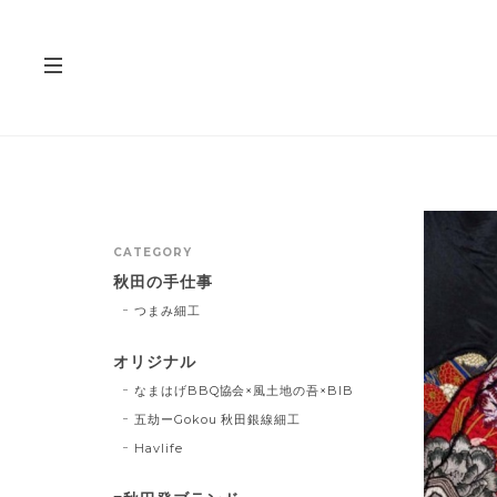
CATEGORY
秋田の手仕事
つまみ細工
オリジナル
なまはげBBQ協会×風土地の吾×BIB
五劫ーGokou 秋田銀線細工
Havlife