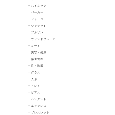
ハイネック
パーカー
ジャージ
ジャケット
ブルゾン
ウィンドブレーカー
コート
美容・健康
衛生管理
皿・陶器
グラス
人形
トレイ
ピアス
ペンダント
ネックレス
ブレスレット