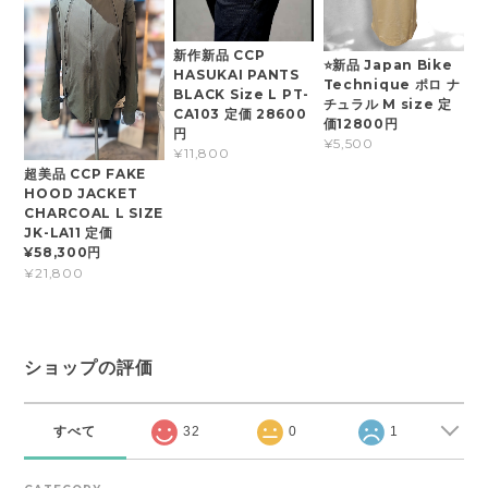
新作新品 CCP
⭐新品 Japan Bike
HASUKAI PANTS
Technique ポロ ナ
BLACK Size L PT-
チュラル M size 定
CA103 定価 28600
価12800円
円
¥5,500
¥11,800
超美品 CCP FAKE
HOOD JACKET
CHARCOAL L SIZE
JK-LA11 定価
¥58,300円
¥21,800
ショップの評価
すべて
32
0
1