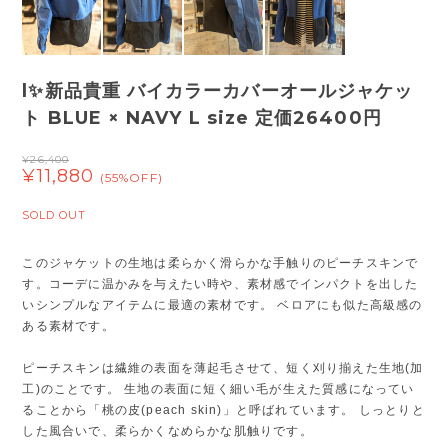
l✨新品貴重 バイカラーカバーオールジャケッ
ト BLUE × NAVY L size 定価26400円
¥26,400
¥11,880
(55%OFF)
SOLD OUT
このジャケットの生地は柔らかく滑らかな手触りのピーチスキンで
す。コーデに温かみを与えたい時や、素材感でインパクトを出した
いシンプルなアイテムに最適の素材です。 ベロアにも似た高級感の
ある素材です。
ピーチスキンは繊維の表面を薄起毛させて、短く刈り揃えた生地(加
工)のことです。 生地の表面に短く細い毛が生えた質感になってい
ることから「桃の皮(peach skin)」と呼ばれています。 しっとりと
した風合いで、柔らかくなめらかな肌触りです。