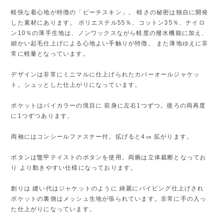
軽快な着心地が特徴の「ピーチスキン」。 軽さの秘密は独自に開発
した素材にあります。 ポリエステル55％、コットン35％、ナイロ
ン10％の薄手生地は、ノンワックスながら軽度の撥水機能に加え、
細かい起毛仕上げによる心地よい手触りが特徴。 また薄地ゆえに非
常に軽量となっています。
デザインは非常にミニマルに仕上げられたカバーオールジャケッ
ト。シュッとした仕上がりになっています。
ポケットはバイカラーの境目に 前身に左右1つずつ。後ろの両再度
に1つずつあります。
両袖にはコンシールファスナー付。拡げると4㎝ 拡がります。
ボタンは鼈甲テイストのボタンを使用。両腕は立体裁断となってお
り より動きやすい仕様になっております。
創りは 縫い代はジャケットのように 綺麗にパイピング仕上げされ
ポケットの裏側はメッシュ生地が張られています。非常に手の入っ
た仕上がりになっています。