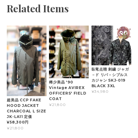
Related Items
臥竜点睛 刺繍 ジャガ
－ド リバ－シブルス
カジャン SKJ-019
稀少美品 '90
BLACK 3XL
Vintage AVIREX
¥34,980
OFFICERS' FIELD
COAT
超美品 CCP FAKE
¥21,800
HOOD JACKET
CHARCOAL L SIZE
JK-LA11 定価
¥58,300円
¥21,800