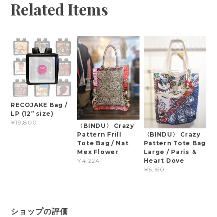
Related Items
RECOJAKE Bag /
LP (12” size)
¥19,800
〈BINDU〉 Crazy
Pattern Frill
〈BINDU〉 Crazy
Tote Bag / Nat
Pattern Tote Bag
Mex Flower
Large / Paris ＆
Heart Dove
¥4,224
¥6,160
ショップの評価