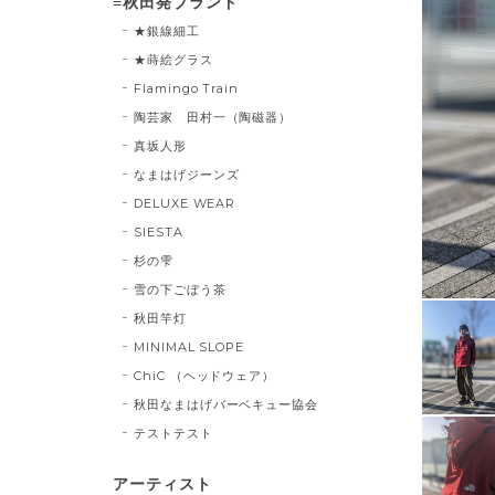
≡秋田発ブランド
★銀線細工
★蒔絵グラス
Flamingo Train
陶芸家 田村一（陶磁器）
真坂人形
なまはげジーンズ
DELUXE WEAR
SIESTA
杉の雫
雪の下ごぼう茶
秋田竿灯
MINIMAL SLOPE
ChiC （ヘッドウェア）
秋田なまはげバーベキュー協会
テストテスト
アーティスト