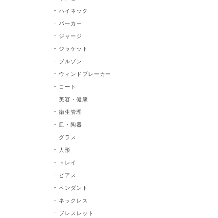
ハイネック
パーカー
ジャージ
ジャケット
ブルゾン
ウィンドブレーカー
コート
美容・健康
衛生管理
皿・陶器
グラス
人形
トレイ
ピアス
ペンダント
ネックレス
ブレスレット