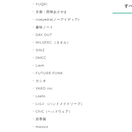
YUQRI
す
京都・西陣あさやま
noeyedia(ノーアイディア)
趣味ノート
DAY OUT
MILSPEC （タオル）
SINZ
OMCC
Liam
FUTURE FUNK
カシオ
YARD inc.
Loato
LiiLii （ハンドメイドソープ）
ChiC（ヘッドウェア）
四季園
maxsix