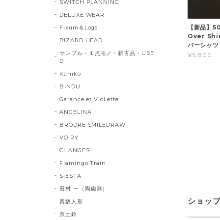
SWITCH PLANNING
DELUXE WEAR
【新品】50s
Fixum＆Logs
Over S
RIZARD HEAD
バーシャツ
サンプル・１点モノ・新古品・USE
¥9,800
D
Kahiko
BINDU
Garance et VioLette
ANGELINA
BRODRE SMILEDRAW
VOIRY
CHANGES
Flamingo Train
SIESTA
田村 一（陶磁器）
ショッ
真坂人形
京土鈴