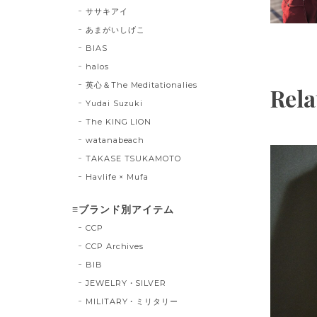
ササキアイ
あまがいしげこ
BIAS
halos
英心＆The Meditationalies
Rela
Yudai Suzuki
The KING LION
watanabeach
TAKASE TSUKAMOTO
Havlife × Mufa
≡ブランド別アイテム
CCP
CCP Archives
BIB
JEWELRY・SILVER
MILITARY・ミリタリー