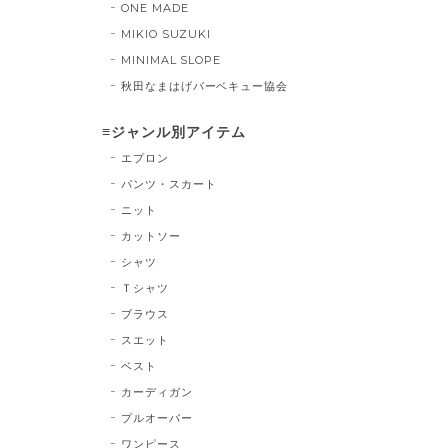
ONE MADE
MIKIO SUZUKI
MINIMAL SLOPE
秋田なまはげバーベキュー協会
≡ジャンル別アイテム
エプロン
パンツ・スカート
ニット
カットソー
シャツ
Ｔシャツ
ブラウス
スエット
ベスト
カーディガン
プルオーバー
ワンピース