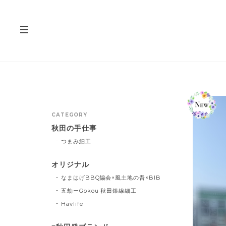
CATEGORY
秋田の手仕事
つまみ細工
オリジナル
なまはげBBQ協会×風土地の吾×BIB
五劫ーGokou 秋田銀線細工
Havlife