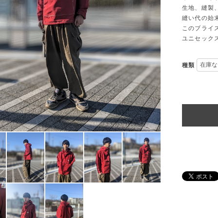
生地、縫製
縫い代の始
このブライ
ユニセック
種類