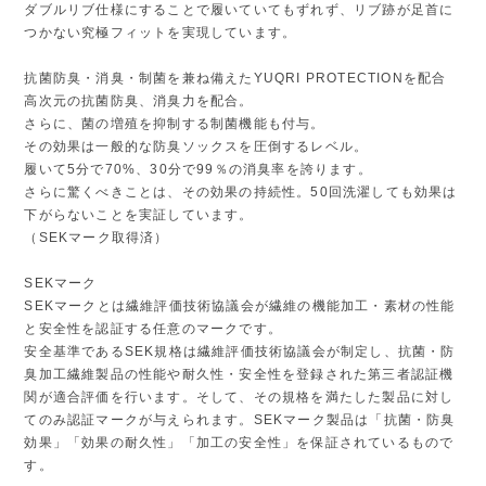
ダブルリブ仕様にすることで履いていてもずれず、リブ跡が足首に
つかない究極フィットを実現しています。
抗菌防臭・消臭・制菌を兼ね備えたYUQRI PROTECTIONを配合
高次元の抗菌防臭、消臭力を配合。
さらに、菌の増殖を抑制する制菌機能も付与。
その効果は一般的な防臭ソックスを圧倒するレベル。
履いて5分で70%、30分で99％の消臭率を誇ります。
さらに驚くべきことは、その効果の持続性。50回洗濯しても効果は
下がらないことを実証しています。
（SEKマーク取得済）
SEKマーク
SEKマークとは繊維評価技術協議会が繊維の機能加工・素材の性能
と安全性を認証する任意のマークです。
安全基準であるSEK規格は繊維評価技術協議会が制定し、抗菌・防
臭加工繊維製品の性能や耐久性・安全性を登録された第三者認証機
関が適合評価を行います。そして、その規格を満たした製品に対し
てのみ認証マークが与えられます。SEKマーク製品は「抗菌・防臭
効果」「効果の耐久性」「加工の安全性」を保証されているもので
す。