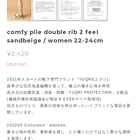
comfy pile double rib 2 feel
sandbeige / women 22-24cm
¥2,420
SOLD OUT
2021年スタートの靴下専門ブランド「YUQRI(ユクリ)」
超希少な旧式低速編機を使って、極上の履き心地を体現
高次元の抗菌防臭・消臭・制菌「YUQRI PROTECTION」を配合
(繊維評価技術協議会が制定するSEKマーク取得済)
旧きものづくり、最新の技術を併せ持ったハイブリッドな製品を展
開しています。
2022SS Collection「emotion」
履き心地や色彩、素材感を感じ、ただ履くだけではなく豊かな感情
を表現します。