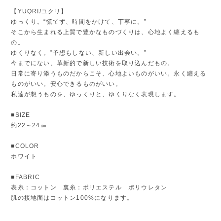
【YUQRI/ユクリ】
ゆっくり。“慌てず、時間をかけて、丁寧に。”
そこから生まれる上質で豊かなものづくりは、心地よく纏えるも
の。
ゆくりなく。”予想もしない、新しい出会い。”
今までにない、革新的で新しい技術を取り込んだもの。
日常に寄り添うものだからこそ、心地よいものがいい。永く纏える
ものがいい。安心できるものがいい。
私達が想うものを、ゆっくりと、ゆくりなく表現します。
■SIZE
約22～24㎝
■COLOR
ホワイト
■FABRIC
表糸：コットン 裏糸：ポリエステル ポリウレタン
肌の接地面はコットン100%になります。