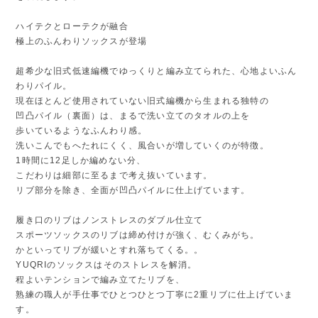
ハイテクとローテクが融合
極上のふんわりソックスが登場
超希少な旧式低速編機でゆっくりと編み立てられた、心地よいふん
わりパイル。
現在ほとんど使用されていない旧式編機から生まれる独特の
凹凸パイル（裏面）は、まるで洗い立てのタオルの上を
歩いているようなふんわり感。
洗いこんでもへたれにくく、風合いが増していくのが特徴。
1時間に12足しか編めない分、
こだわりは細部に至るまで考え抜いています。
リブ部分を除き、全面が凹凸パイルに仕上げています。
履き口のリブはノンストレスのダブル仕立て
スポーツソックスのリブは締め付けが強く、むくみがち。
かといってリブが緩いとすれ落ちてくる。。
YUQRIのソックスはそのストレスを解消。
程よいテンションで編み立てたリブを、
熟練の職人が手仕事でひとつひとつ丁寧に2重リブに仕上げていま
す。