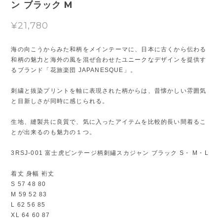
ン ブラック M
¥21,780
海の向こうからみた和柄をメインテーマに、日本に古くから伝わる
和柄の魅力と海外の風を混ぜ合わせたユニークなデザインを提供す
るブランド「花旅楽団 JAPANESQUE」。
刺繍と抜染プリントを軸に表現された柄からは、昔懐かしい雰囲気
と目新しさが同時に感じられる。
生地、縫製共に良質で、気に入ったアイテムを比較的長い間着るこ
とが出来るのも魅力の１つ。
3RSJ-001 富士虎ビンテージ柄刺繡スカジャン ブラック S・ M・L
着丈 身幅 裄丈
S 57 48 80
M 59 52 83
L 62 56 85
XL 64 60 87