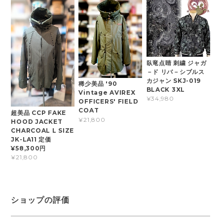
臥竜点睛 刺繍 ジャガ
－ド リバ－シブルス
カジャン SKJ-019
稀少美品 '90
BLACK 3XL
Vintage AVIREX
¥34,980
OFFICERS' FIELD
COAT
超美品 CCP FAKE
¥21,800
HOOD JACKET
CHARCOAL L SIZE
JK-LA11 定価
¥58,300円
¥21,800
ショップの評価