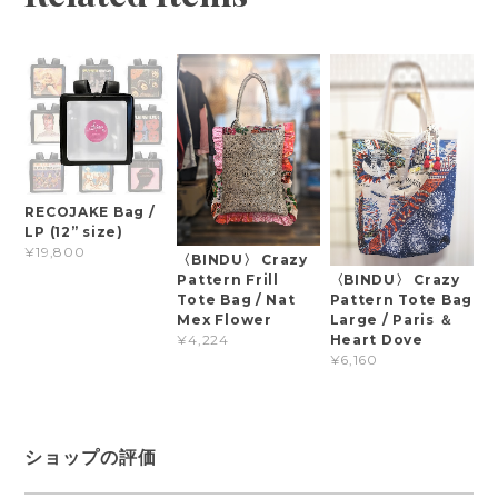
RECOJAKE Bag /
LP (12” size)
¥19,800
〈BINDU〉 Crazy
Pattern Frill
〈BINDU〉 Crazy
Tote Bag / Nat
Pattern Tote Bag
Mex Flower
Large / Paris ＆
Heart Dove
¥4,224
¥6,160
ショップの評価