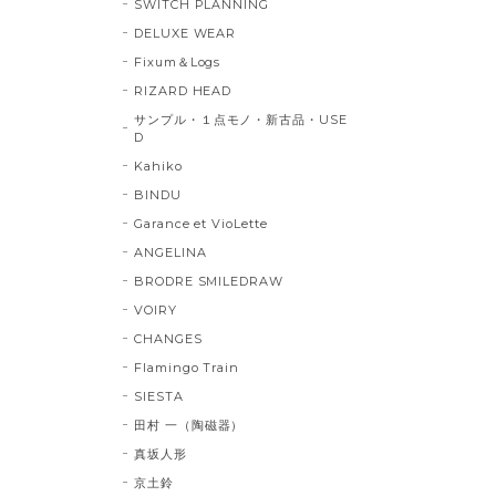
SWITCH PLANNING
DELUXE WEAR
Fixum＆Logs
RIZARD HEAD
サンプル・１点モノ・新古品・USE
D
Kahiko
BINDU
Garance et VioLette
ANGELINA
BRODRE SMILEDRAW
VOIRY
CHANGES
Flamingo Train
SIESTA
田村 一（陶磁器）
真坂人形
京土鈴