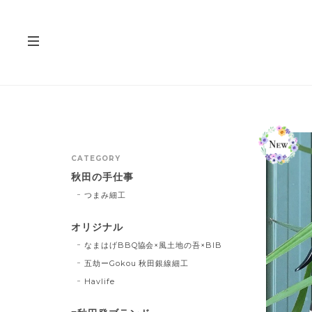
CATEGORY
秋田の手仕事
つまみ細工
オリジナル
なまはげBBQ協会×風土地の吾×BIB
五劫ーGokou 秋田銀線細工
Havlife