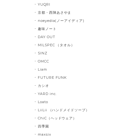
YUQRI
京都・西陣あさやま
noeyedia(ノーアイディア)
趣味ノート
DAY OUT
MILSPEC （タオル）
SINZ
OMCC
Liam
FUTURE FUNK
カシオ
YARD inc.
Loato
LiiLii （ハンドメイドソープ）
ChiC（ヘッドウェア）
四季園
maxsix