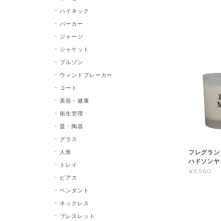
ハイネック
パーカー
ジャージ
ジャケット
ブルゾン
ウィンドブレーカー
コート
美容・健康
衛生管理
皿・陶器
グラス
人形
フレグラン
ハドソンヤー
トレイ
¥3,960
ピアス
ペンダント
ネックレス
ブレスレット