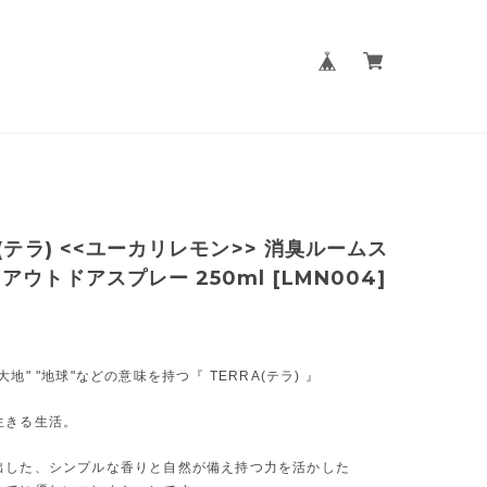
A(テラ) <<ユーカリレモン>> 消臭ルームス
アウトドアスプレー 250ml [LMN004]
地" "地球"などの意味を持つ『 TERRA(テラ) 』
生きる生活。
出した、シンプルな香りと自然が備え持つ力を活かした