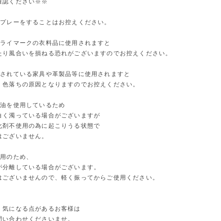
確認ください※※
スプレーをすることはお控えください。
ドライマークの衣料品に使用されますと
たり風合いを損ねる恐れがございますのでお控えください。
布されている家具や革製品等に使用されますと
・色落ちの原因となりますのでお控えください。
精油を使用しているため
白く濁っている場合がございますが
化剤不使用の為に起こりうる状態で
はございません。
使用のため、
が分離している場合がございます。
はございませんので、軽く振ってからご使用ください。
、気になる点があるお客様は
問い合わせくださいませ。