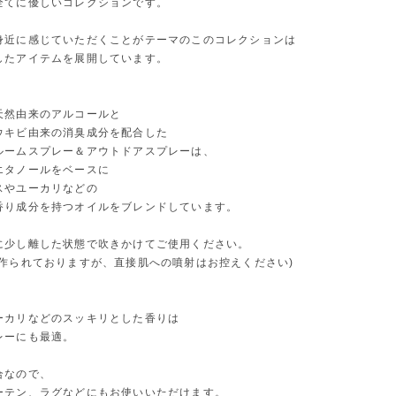
全てに優しいコレクションです。
身近に感じていただくことがテーマのこのコレクションは
したアイテムを展開しています。
天然由来のアルコールと
ウキビ由来の消臭成分を配合した
ルームスプレー＆アウトドアスプレーは、
エタノールをベースに
スやユーカリなどの
香り成分を持つオイルをブレンドしています。
に少し離した状態で吹きかけてご使用ください。
で作られておりますが、直接肌への噴射はお控えください)
ーカリなどのスッキリとした香りは
レーにも最適。
合なので、
ーテン、ラグなどにもお使いいただけます。