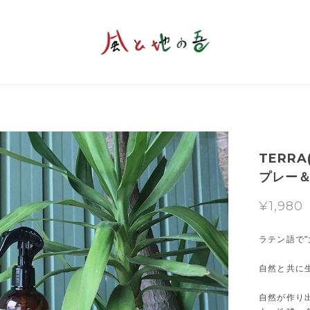
TERR
プレー＆
¥1,980
ラテン語で"大
自然と共に
自然が作り