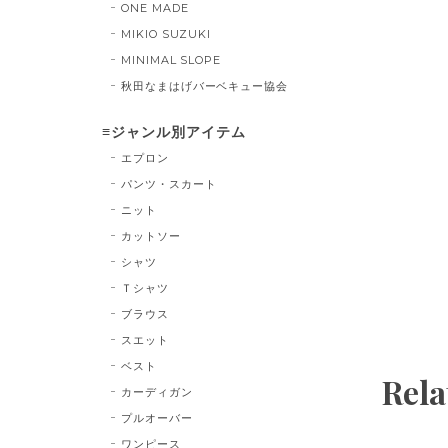
ONE MADE
MIKIO SUZUKI
MINIMAL SLOPE
秋田なまはげバーベキュー協会
≡ジャンル別アイテム
エプロン
パンツ・スカート
ニット
カットソー
シャツ
Ｔシャツ
ブラウス
スエット
ベスト
Rela
カーディガン
プルオーバー
ワンピース