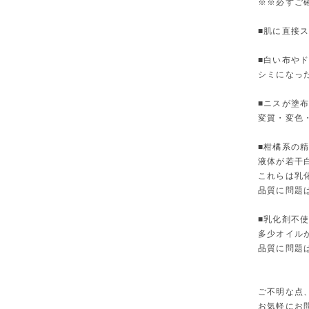
※※必ずご
■肌に直接
■白い布や
シミになっ
■ニスが塗
変質・変色
■柑橘系の
液体が若干
これらは乳
品質に問題
■乳化剤不
多少オイル
品質に問題
ご不明な点
お気軽にお