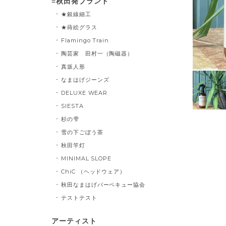
≡秋田発ブランド
★銀線細工
★蒔絵グラス
Flamingo Train
陶芸家 田村一（陶磁器）
真坂人形
なまはげジーンズ
DELUXE WEAR
SIESTA
杉の雫
雪の下ごぼう茶
秋田竿灯
MINIMAL SLOPE
ChiC （ヘッドウェア）
秋田なまはげバーベキュー協会
テストテスト
アーティスト