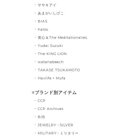
ササキアイ
あまがいしげこ
BIAS
halos
英心＆The Meditationalies
Yudai Suzuki
The KING LION
watanabeach
TAKASE TSUKAMOTO
Havlife × Mufa
≡ブランド別アイテム
CCP
CCP Archives
BIB
JEWELRY・SILVER
MILITARY・ミリタリー