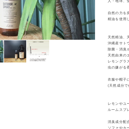
人・地球、
自然の力を
精油を使用
天然精油、
沖縄産サト
除菌・消臭
天然由来の
レモングラ
虫の嫌がる
衣服や帽子
(天然成分
レモンやユ
ルームスプ
消臭成分配
ソファやカ