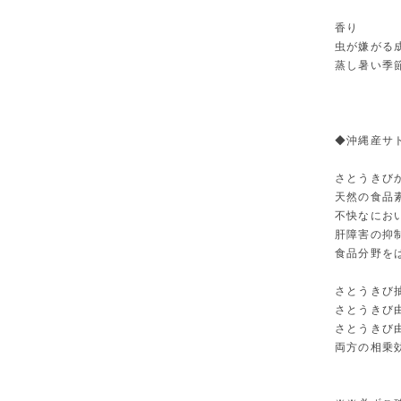
香り
虫が嫌がる
蒸し暑い季
◆沖縄産サ
さとうきび
天然の食品
不快なにお
肝障害の抑
食品分野を
さとうきび
さとうきび
さとうきび
両方の相乗