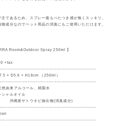
が主であるため、スプレー後もべたつき感が無くスッキリ。
植物成分なのでペット用品の消臭にもご使用いただけます。
RRA Room&Outdoor Spray 250ml 】
0 +tax
-------------------------------------------------------------
.5 × D5.6 × H18cm （250ml）
-------------------------------------------------------------
al：天然由来アルコール、精製水
シャルオイル
トウキビ抽出物(消臭成分)
-------------------------------------------------------------
apan
-------------------------------------------------------------