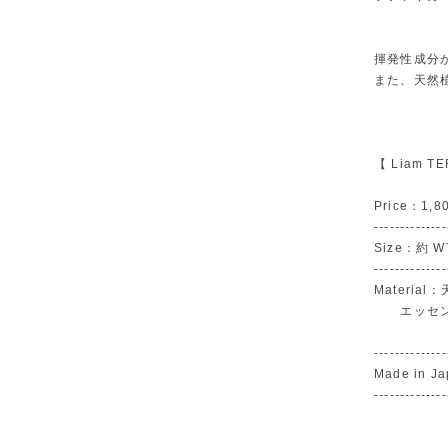
揮発性成分
また、天然
【 Liam TE
Price：1,80
--------------
Size：約 W7
--------------
Materi
エッセン
沖縄産サ
--------------
Made in J
--------------