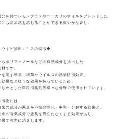
成分を持つレモングラスやユーカリのオイルをブレンドした
節にも清涼感を感じることができる爽やかな香り。
トウキビ抽出エキスの特徴◆
からポリフェノールなどの有効成分を抽出した
素材です。
いを消す効果、細菌やウイルスの感染防御効果、
制効果など様々な効果を持っているため、
はじめとした環境消臭剤等様々な分野で使用されています。
抽出物には、
由来の成分が悪臭を不揮発性化・中和・分解する効果と、
由来の香気成分で悪臭を目立たなくする効果があり、
効果で強力に消臭します。