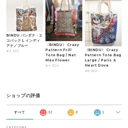
BINDU バンダナ・エ
コバック L インディ
〈BINDU〉 Crazy
アナ／ブルー
Pattern Frill
〈BINDU〉 Crazy
¥3,432
Tote Bag / Nat
Pattern Tote Bag
Mex Flower
Large / Paris ＆
Heart Dove
¥4,224
¥6,160
ショップの評価
すべて
32
0
1
CATEGORY