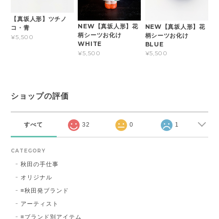
【真坂人形】ツチノ
NEW【真坂人形】花
NEW【真坂人形】花
コ・青
柄シーツお化け
柄シーツお化け
¥5,500
WHITE
BLUE
¥5,500
¥5,500
ショップの評価
すべて
32
0
1
CATEGORY
秋田の手仕事
オリジナル
≡秋田発ブランド
アーティスト
≡ブランド別アイテム