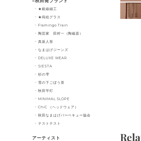
≡秋田発ブランド
★銀線細工
★蒔絵グラス
Flamingo Train
陶芸家 田村一（陶磁器）
真坂人形
なまはげジーンズ
DELUXE WEAR
SIESTA
杉の雫
雪の下ごぼう茶
秋田竿灯
MINIMAL SLOPE
ChiC （ヘッドウェア）
秋田なまはげバーベキュー協会
テストテスト
Rela
アーティスト