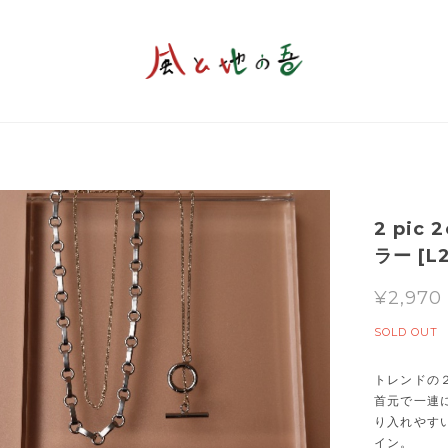
2 pic
ラー [L
¥2,970
SOLD OUT
トレンドの
首元で一連
り入れやす
イン。