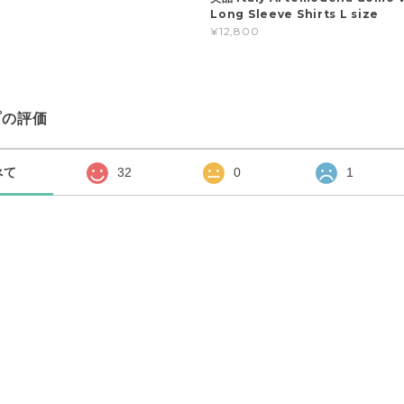
Long Sleeve Shirts L size
¥12,800
プの評価
べて
32
0
1