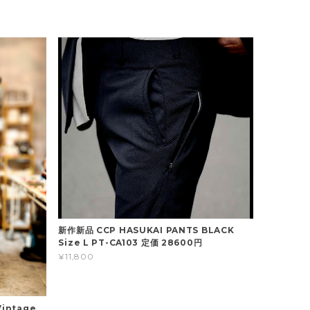
新作新品 CCP HASUKAI PANTS BLACK
Size L PT-CA103 定価 28600円
¥11,800
Vintage