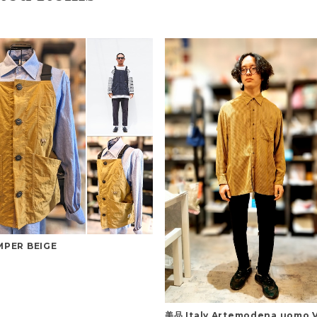
PER BEIGE
美品 Italy Artemodena uomo 