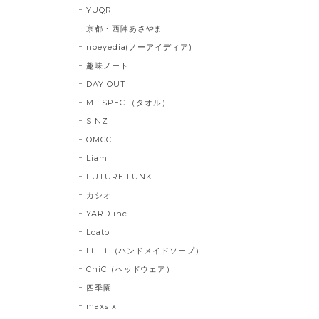
YUQRI
京都・西陣あさやま
noeyedia(ノーアイディア)
趣味ノート
DAY OUT
MILSPEC （タオル）
SINZ
OMCC
Liam
FUTURE FUNK
カシオ
YARD inc.
Loato
LiiLii （ハンドメイドソープ）
ChiC（ヘッドウェア）
四季園
maxsix