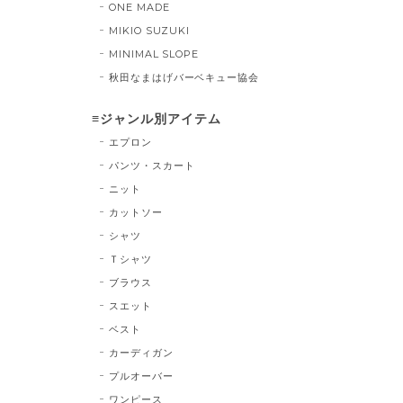
ONE MADE
MIKIO SUZUKI
MINIMAL SLOPE
秋田なまはげバーベキュー協会
≡ジャンル別アイテム
エプロン
パンツ・スカート
ニット
カットソー
シャツ
Ｔシャツ
ブラウス
スエット
ベスト
カーディガン
プルオーバー
ワンピース