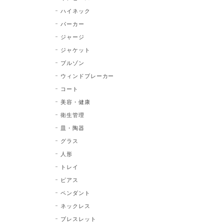
ハイネック
パーカー
ジャージ
ジャケット
ブルゾン
ウィンドブレーカー
コート
美容・健康
衛生管理
皿・陶器
グラス
人形
トレイ
ピアス
ペンダント
ネックレス
ブレスレット