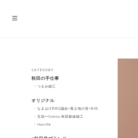
CATEGORY
秋田の手仕事
つまみ細工
オリジナル
なまはげBBQ協会×風土地の吾×BIB
五劫ーGokou 秋田銀線細工
Havlife