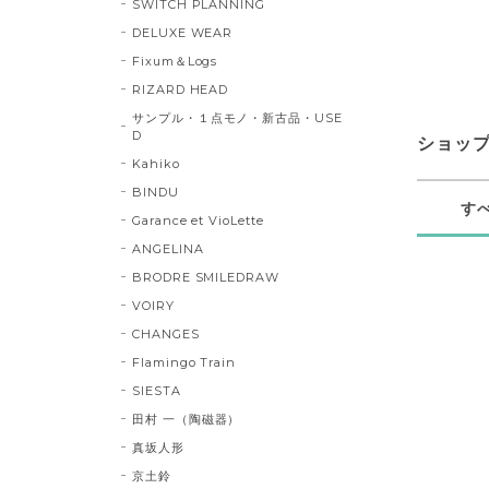
SWITCH PLANNING
DELUXE WEAR
Fixum＆Logs
RIZARD HEAD
サンプル・１点モノ・新古品・USE
D
ショッ
Kahiko
BINDU
す
Garance et VioLette
ANGELINA
BRODRE SMILEDRAW
VOIRY
CHANGES
Flamingo Train
SIESTA
田村 一（陶磁器）
真坂人形
京土鈴