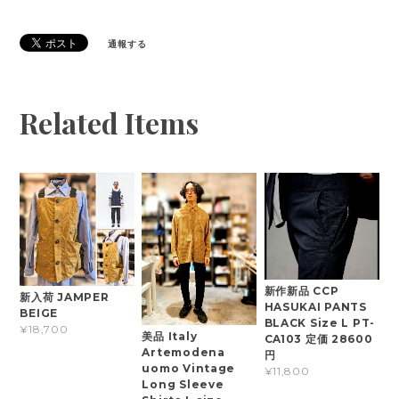
通報する
Related Items
新作新品 CCP
新入荷 JAMPER
HASUKAI PANTS
BEIGE
BLACK Size L PT-
¥18,700
美品 Italy
CA103 定価 28600
Artemodena
円
uomo Vintage
¥11,800
Long Sleeve