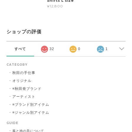
Shirts L size
¥12,800
ショップの評価
すべて
32
0
1
CATEGORY
秋田の手仕事
オリジナル
≡秋田発ブランド
アーティスト
≡ブランド別アイテム
≡ジャンル別アイテム
GUIDE
風と地の吾について