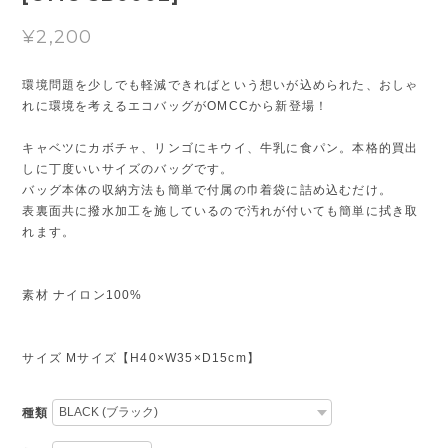
¥2,200
環境問題を少しでも軽減できればという想いが込められた、おしゃ
れに環境を考えるエコバッグがOMCCから新登場！
キャベツにカボチャ、リンゴにキウイ、牛乳に食パン。本格的買出
しに丁度いいサイズのバッグです。
バッグ本体の収納方法も簡単で付属の巾着袋に詰め込むだけ。
表裏面共に撥水加工を施しているので汚れが付いても簡単に拭き取
れます。
素材 ナイロン100%
サイズ Mサイズ【H40×W35×D15cm】
種類