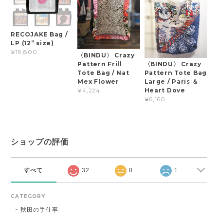
RECOJAKE Bag /
LP (12” size)
¥19,800
〈BINDU〉 Crazy
Pattern Frill
〈BINDU〉 Crazy
Tote Bag / Nat
Pattern Tote Bag
Mex Flower
Large / Paris ＆
Heart Dove
¥4,224
¥6,160
ショップの評価
すべて
32
0
1
CATEGORY
秋田の手仕事