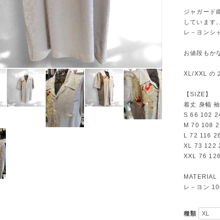
ジャガード
しています
レ－ヨンシ
お値段もか
XL/XXL
【SIZE】
着丈 身幅 
S 66 102 2
M 70 108 2
L 72 116 2
XL 73 122 
XXL 76 12
MATERIAL
レ－ヨン 10
種類