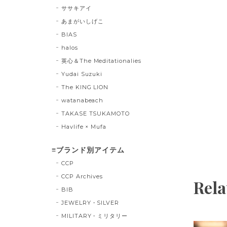
ササキアイ
あまがいしげこ
BIAS
halos
英心＆The Meditationalies
Yudai Suzuki
The KING LION
watanabeach
TAKASE TSUKAMOTO
Havlife × Mufa
≡ブランド別アイテム
CCP
CCP Archives
Rela
BIB
JEWELRY・SILVER
MILITARY・ミリタリー