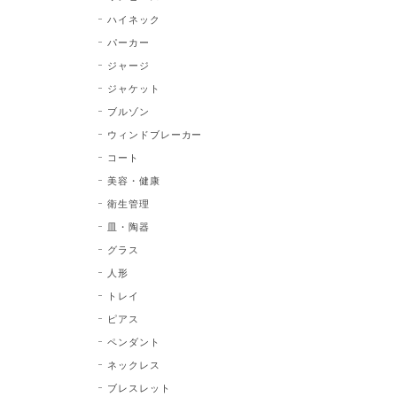
ハイネック
パーカー
ジャージ
ジャケット
ブルゾン
ウィンドブレーカー
コート
美容・健康
衛生管理
皿・陶器
グラス
人形
トレイ
ピアス
ペンダント
ネックレス
ブレスレット