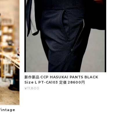
新作新品 CCP HASUKAI PANTS BLACK
Size L PT-CA103 定価 28600円
¥11,800
Vintage