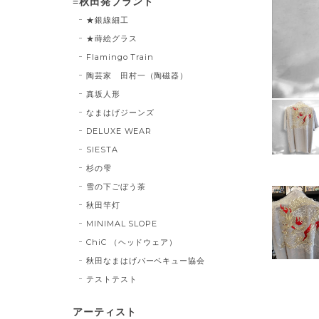
≡秋田発ブランド
★銀線細工
★蒔絵グラス
Flamingo Train
陶芸家 田村一（陶磁器）
真坂人形
なまはげジーンズ
DELUXE WEAR
SIESTA
杉の雫
雪の下ごぼう茶
秋田竿灯
MINIMAL SLOPE
ChiC （ヘッドウェア）
秋田なまはげバーベキュー協会
テストテスト
アーティスト