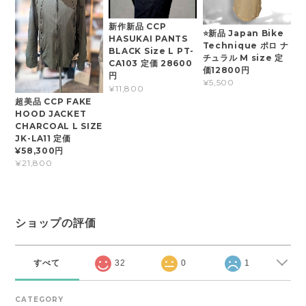
新作新品 CCP
⭐新品 Japan Bike
HASUKAI PANTS
Technique ポロ ナ
BLACK Size L PT-
チュラル M size 定
CA103 定価 28600
価12800円
円
¥5,500
¥11,800
超美品 CCP FAKE
HOOD JACKET
CHARCOAL L SIZE
JK-LA11 定価
¥58,300円
¥21,800
ショップの評価
すべて
32
0
1
CATEGORY