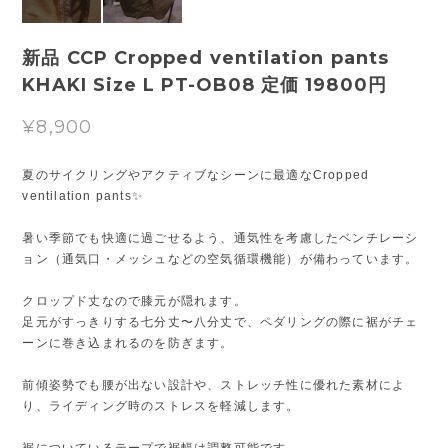
新品 CCP Cropped ventilation pants
KHAKI Size L PT-OB08 定価 19800円
¥8,900
夏のサイクリングやアクティブなシーンに最適なCropped
ventilation pants✨
暑い季節でも快適に過ごせるよう、通気性を考慮したベンチレーシ
ョン（通気口・メッシュなどの空気循環機能）が備わっています。
クロップド丈なので膝元が隠れます。
足元がすっきりする七分丈〜八分丈で、ペダリングの際に裾がチェ
ーンに巻き込まれるのを防ぎます。
前傾姿勢でも腰が出ない設計や、ストレッチ性に優れた素材によ
り、ライディング時のストレスを軽減します。
裾についているテープで裾幅は調整可能です。