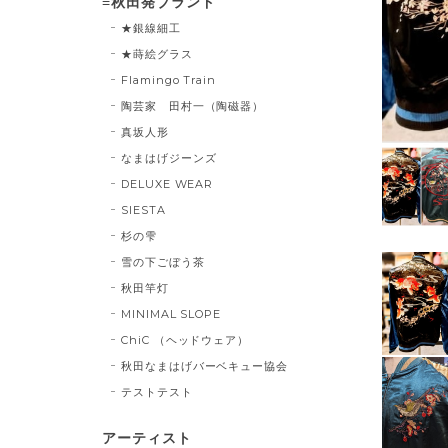
≡秋田発ブランド
★銀線細工
★蒔絵グラス
Flamingo Train
陶芸家 田村一（陶磁器）
真坂人形
なまはげジーンズ
DELUXE WEAR
SIESTA
杉の雫
雪の下ごぼう茶
秋田竿灯
MINIMAL SLOPE
ChiC （ヘッドウェア）
秋田なまはげバーベキュー協会
テストテスト
アーティスト