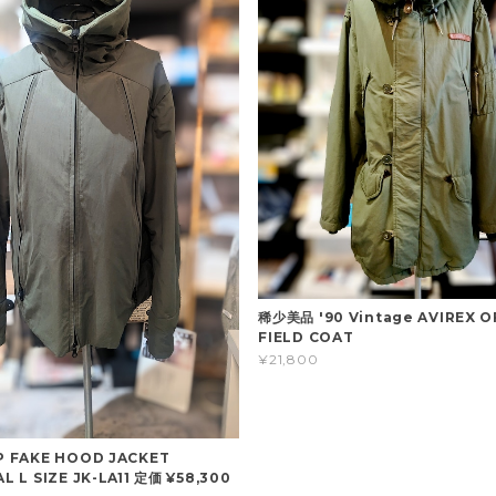
稀少美品 '90 Vintage AVIREX O
FIELD COAT
¥21,800
 FAKE HOOD JACKET
 L SIZE JK-LA11 定価 ¥58,300