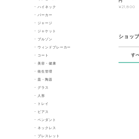
円
¥21,800
ハイネック
パーカー
ジャージ
ジャケット
ショッ
ブルゾン
ウィンドブレーカー
す
コート
美容・健康
衛生管理
皿・陶器
グラス
人形
トレイ
ピアス
ペンダント
ネックレス
ブレスレット