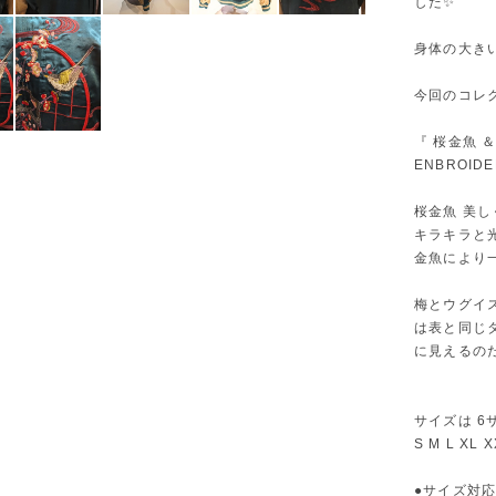
した✨
身体の大き
今回のコレ
『 桜金魚 
ENBROIDE
桜金魚 美
キラキラと
金魚により
梅とウグイ
は表と同じ
に見えるの
サイズは 6
S M L XL
●サイズ対