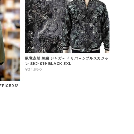
臥竜点睛 刺繍 ジャガ－ド リバ－シブルスカジャ
ン SKJ-019 BLACK 3XL
¥34,980
FFICERS'