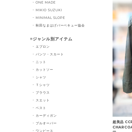
ONE MADE
MIKIO SUZUKI
MINIMAL SLOPE
秋田なまはげバーベキュー協会
≡ジャンル別アイテム
エプロン
パンツ・スカート
ニット
カットソー
シャツ
Ｔシャツ
ブラウス
スエット
ベスト
カーディガン
超美品 CCP
プルオーバー
CHARCOAL
ワンピース