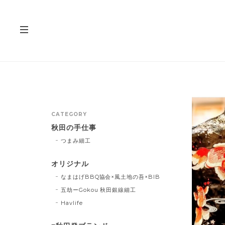
CATEGORY
秋田の手仕事
つまみ細工
オリジナル
なまはげBBQ協会×風土地の吾×BIB
五劫ーGokou 秋田銀線細工
Havlife