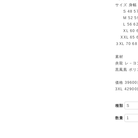
サイズ 身幅
S 48 57
M 52 59
L 56 62
XL 60 6
XXL 65 6
３XL 70 68
素材
炎龍 レ－ヨ
黒鳳凰 ポリ
価格 39600
3XL 4290
種類
数量