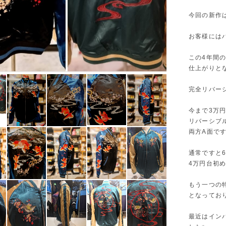
今回の新作
お客様にはハ
この4年間
仕上がりと
完全リバー
今まで3万
リバーシブ
両方A面で
通常ですと
4万円台初
もう一つの
となっており
最近はイン