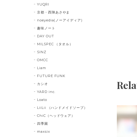
YUQRI
京都・西陣あさやま
noeyedia(ノーアイディア)
趣味ノート
DAY OUT
MILSPEC （タオル）
SINZ
OMCC
Liam
FUTURE FUNK
Rela
カシオ
YARD inc.
Loato
LiiLii （ハンドメイドソープ）
ChiC（ヘッドウェア）
四季園
maxsix