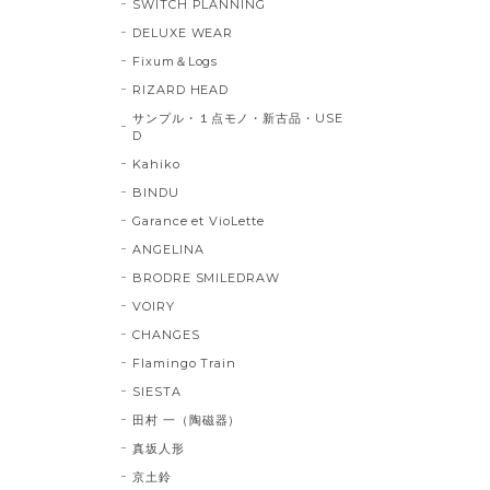
SWITCH PLANNING
DELUXE WEAR
Fixum＆Logs
RIZARD HEAD
サンプル・１点モノ・新古品・USE
D
Kahiko
BINDU
Garance et VioLette
ANGELINA
BRODRE SMILEDRAW
VOIRY
CHANGES
Flamingo Train
SIESTA
田村 一（陶磁器）
真坂人形
京土鈴