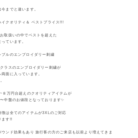
は今までと違います。
イクオリティ＆ ベストプライス!!!
のお取扱いの中でベストを超えた
なっています。
シブルのエンブロイダリー刺繍
円クラスのエンブロイダリー刺繍が
ル両面に入っています。
す。
6~８万円台超えのクオリティアイテムが
め〜中盤のお値段となっております✨
特徴は全てのアイテムが3XLのご対応
ます!!
バウンド効果もあり 旅行客の方のご来店も以前より増えてきま