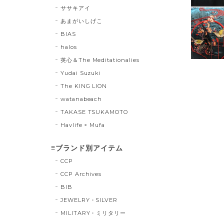
ササキアイ
あまがいしげこ
BIAS
halos
英心＆The Meditationalies
Yudai Suzuki
The KING LION
watanabeach
TAKASE TSUKAMOTO
Havlife × Mufa
≡ブランド別アイテム
CCP
CCP Archives
BIB
JEWELRY・SILVER
MILITARY・ミリタリー