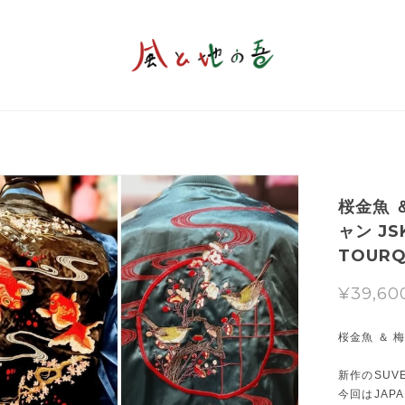
桜金魚 
ャン JS
TOURQ
¥39,60
桜金魚 ＆ 
新作のSUVE
今回はJAP