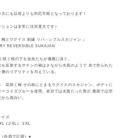
い方にも以前よりも対応可能となっております！
クションは非常に注目度大です✨
＆ 梅とウグイス 刺繍 リバ－シブルスカジャン 』
RY REVERSIBLE SUKAJAN
しく咲く桜の下を金魚たちが優雅に泳ぐ。
光を反射するサテンの袖はさながら水面のようで 糸で作られた
一層のリアリティを与えている。
ス 花咲く梅 その枝にとまるウグイスのスカジャン。ボディに
ターコイズブルーを使用。表目では水面たった青が 裏面では空
だから面白い。
サイズ
 XXL (２XL）３XL
応（外周で計測）●