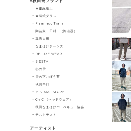
≡秋田発ブランド
★銀線細工
★蒔絵グラス
Flamingo Train
陶芸家 田村一（陶磁器）
真坂人形
なまはげジーンズ
DELUXE WEAR
SIESTA
杉の雫
雪の下ごぼう茶
秋田竿灯
MINIMAL SLOPE
ChiC （ヘッドウェア）
秋田なまはげバーベキュー協会
テストテスト
アーティスト