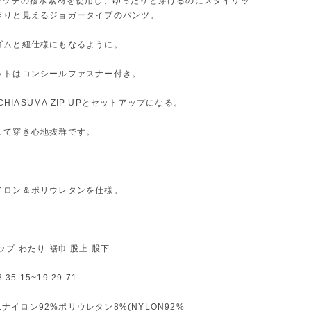
トレッチの撥水素材を使用し、ゆったりと穿けるのにスタイリッ
きりと見えるジョガータイプのパンツ。
ゴムと紐仕様にもなるように。
ットはコンシールファスナー付き。
4 CHIASUMA ZIP UPとセットアップになる。
して穿き心地抜群です。
イロン＆ポリウレタンを仕様。
ップ わたり 裾巾 股上 股下
 35 15~19 29 71
L :ナイロン92%ポリウレタン8%(NYLON92%