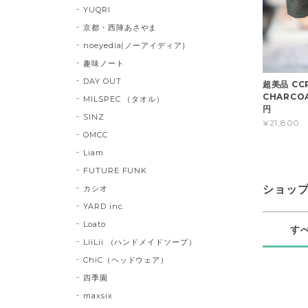
YUQRI
京都・西陣あさやま
noeyedia(ノーアイディア)
趣味ノート
DAY OUT
超美品 CCP
CHARCOAL
MILSPEC （タオル）
円
SINZ
¥21,800
OMCC
Liam
FUTURE FUNK
カシオ
ショッ
YARD inc.
Loato
す
LiiLii （ハンドメイドソープ）
ChiC（ヘッドウェア）
四季園
maxsix