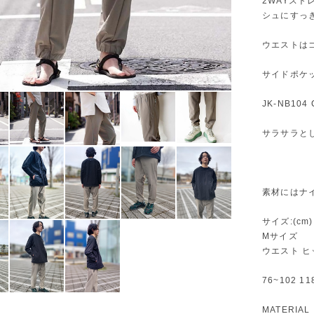
2WAYス
シュにすっ
ウエストは
サイドポケ
JK-NB10
サラサラと
素材にはナ
サイズ:(cm)
Mサイズ
ウエスト ヒ
76~102 118
MATERIA