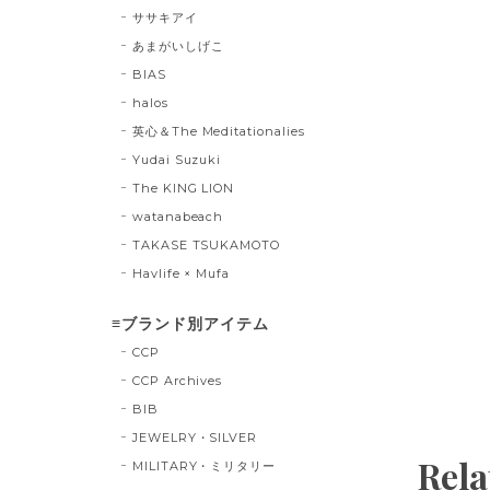
ササキアイ
あまがいしげこ
BIAS
halos
英心＆The Meditationalies
Yudai Suzuki
The KING LION
watanabeach
TAKASE TSUKAMOTO
Havlife × Mufa
≡ブランド別アイテム
CCP
CCP Archives
BIB
JEWELRY・SILVER
Rela
MILITARY・ミリタリー