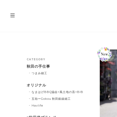
CATEGORY
秋田の手仕事
つまみ細工
オリジナル
なまはげBBQ協会×風土地の吾×BIB
五劫ーGokou 秋田銀線細工
Havlife