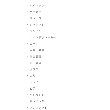
ハイネック
パーカー
ジャージ
ジャケット
ブルゾン
ウィンドブレーカー
コート
美容・健康
衛生管理
皿・陶器
グラス
人形
トレイ
ピアス
ペンダント
ネックレス
ブレスレット