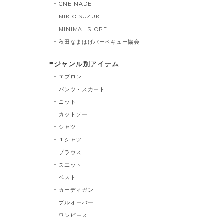
ONE MADE
MIKIO SUZUKI
MINIMAL SLOPE
秋田なまはげバーベキュー協会
≡ジャンル別アイテム
エプロン
パンツ・スカート
ニット
カットソー
シャツ
Ｔシャツ
ブラウス
スエット
ベスト
カーディガン
プルオーバー
ワンピース