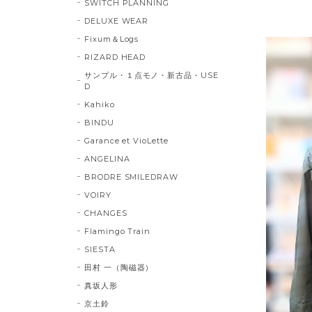
SWITCH PLANNING
DELUXE WEAR
Fixum＆Logs
RIZARD HEAD
サンプル・１点モノ・新古品・USE
D
Kahiko
BINDU
Garance et VioLette
ANGELINA
BRODRE SMILEDRAW
VOIRY
CHANGES
Flamingo Train
SIESTA
田村 一（陶磁器）
真坂人形
京土鈴