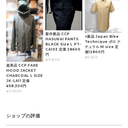
新作新品 CCP
⭐新品 Japan Bike
HASUKAI PANTS
Technique ポロ ナ
BLACK Size L PT-
チュラル M size 定
CA103 定価 28600
価12800円
円
¥5,500
¥11,800
超美品 CCP FAKE
HOOD JACKET
CHARCOAL L SIZE
JK-LA11 定価
¥58,300円
¥21,800
ショップの評価