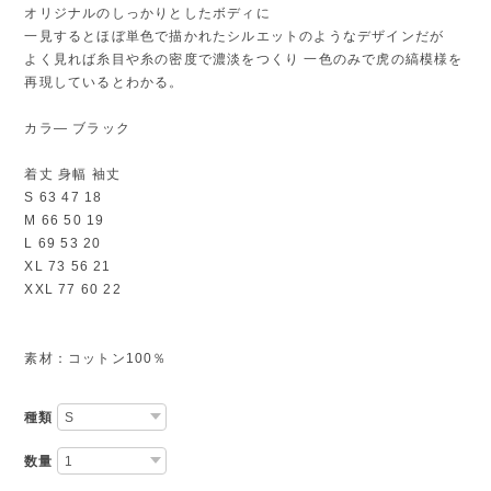
オリジナルのしっかりとしたボディに
一見するとほぼ単色で描かれたシルエットのようなデザインだが
よく見れば糸目や糸の密度で濃淡をつくり 一色のみで虎の縞模様を
再現しているとわかる。
カラ― ブラック
着丈 身幅 袖丈
S 63 47 18
M 66 50 19
L 69 53 20
XL 73 56 21
XXL 77 60 22
素材：コットン100％
種類
数量