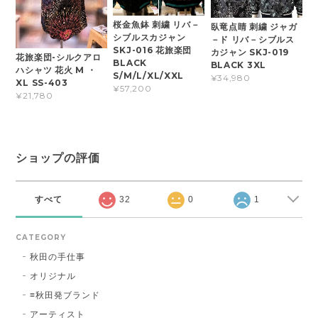
桜金魚鉢 刺繍 リバ－
臥竜点睛 刺繍 ジャガ
シブルスカジャン
－ド リバ－シブルス
SKJ-016 花旅楽団
カジャン SKJ-019
花旅楽団-シルクアロ
BLACK
BLACK 3XL
ハシャツ 花火 M ・
S/M/L/XL/XXL
¥34,980
XL SS-403
¥57,200
¥21,780
ショップの評価
すべて
32
0
1
CATEGORY
秋田の手仕事
オリジナル
≡秋田発ブランド
アーティスト