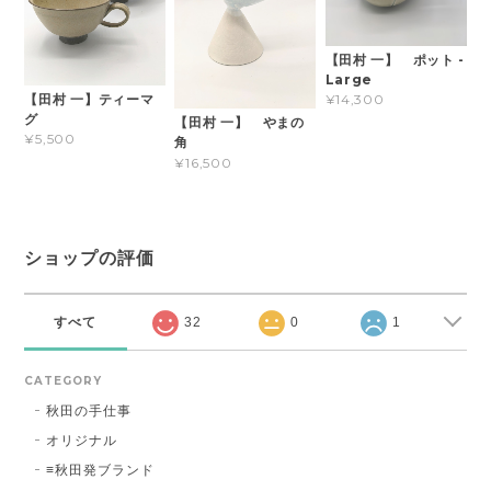
【田村 一】 ポット -
Large
【田村 一】ティーマ
¥14,300
グ
【田村 一】 やまの
¥5,500
角
¥16,500
ショップの評価
すべて
32
0
1
CATEGORY
秋田の手仕事
オリジナル
≡秋田発ブランド