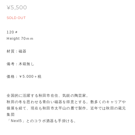
¥5,500
SOLD OUT
120 ∅
Height 70ｍｍ
材質：磁器
備考：木箱無し
価格：￥5.000＋税
全国的に活躍する秋田市在住、気鋭の陶芸家。
秋田の冬を思わせる青白い磁器を得意とする。数多くのキャリアや
個展を経て、現在も秋田市太平山の麓で製作。近年では秋田の蔵元
集団
「Next5」とのコラボ酒器も手掛ける。